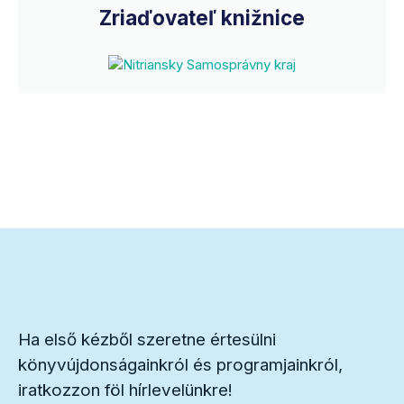
Zriaďovateľ knižnice
Ha első kézből szeretne értesülni
könyvújdonságainkról és programjainkról,
iratkozzon föl hírlevelünkre!