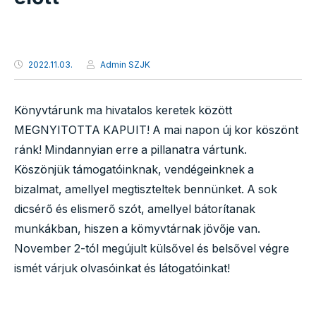
2022.11.03.
Admin SZJK
Könyvtárunk ma hivatalos keretek között
MEGNYITOTTA KAPUIT! A mai napon új kor köszönt
ránk! Mindannyian erre a pillanatra vártunk.
Köszönjük támogatóinknak, vendégeinknek a
bizalmat, amellyel megtiszteltek bennünket. A sok
dicsérő és elismerő szót, amellyel bátorítanak
munkákban, hiszen a kömyvtárnak jövője van.
November 2-tól megújult külsővel és belsővel végre
ismét várjuk olvasóinkat és látogatóinkat!