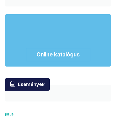
Online katalógus
Események
július