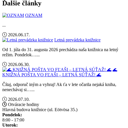
Ďalšie články
OZNAM
...
2026.06.17.
Letná prevádzka knižnice
Od 1. júla do 31. augusta 2026 prechádza naša knižnica na letný
režim. Pondelok…...
2026.06.30.
🌊
KNIŽNÁ POŠTA VO FĽAŠI – LETNÁ SÚŤAŽ! 🌊
Čítaj, odporuč iným a vyhraj! Ak ťa v lete očarila nejaká kniha,
nenechávaj si…...
2026.07.10.
Otváracie hodiny
Hlavná budova knižnice (ul. Eötvösa 35.)
Pondelok:
8:00 - 17:00
Utorok: