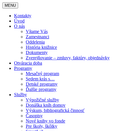
MENU
Kontakty
Úvod
O nás
Vítame Vás
Zamestnanci
Oddelenia
História knižnice
Dokumenty
Zverejňovanie – zmluvy, faktúry, objednávky
Otváracia doba
Programy
Mesačný program
Sedem krás s…
Detské programy
Ďalšie programy
Služby
Výpožičné služby
Donáška kníh domov
Výskum, bibliografická činnosť
Časopisy
Nové knihy vo fonde
Pre školy, škôlky