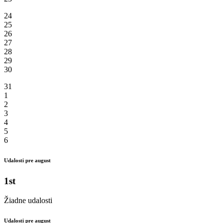
24
25
26
27
28
29
30
31
1
2
3
4
5
6
Udalosti pre august
1st
Žiadne udalosti
Udalosti pre august