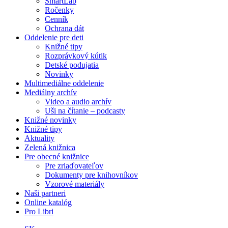
SmartLab
Ročenky
Cenník
Ochrana dát
Oddelenie pre deti
Knižné tipy
Rozprávkový kútik
Detské podujatia
Novinky
Multimediálne oddelenie
Mediálny archív
Video a audio archív
Uši na čítanie – podcasty
Knižné novinky
Knižné tipy
Aktuality
Zelená knižnica
Pre obecné knižnice
Pre zriaďovateľov
Dokumenty pre knihovníkov
Vzorové materiály
Naši partneri
Online katalóg
Pro Libri