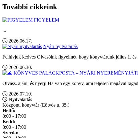
További cikkeink
FIGYELEM
...
2026.06.17.
Nyári nyitvatartás
Felhívjuk kedves Olvasóink figyelmét, hogy könyvtárunk július 1. és 
2026.06.30.
Olvass, ajánlj és nyerj! Ha van egy könyv, ami teljesen magával ragad
2026.07.10.
Nyitvatartás
Központi könyvtár (Eötvös u. 35.)
Hétfő:
8:00 - 17:00
Kedd:
8:00 - 17:00
Szerda: