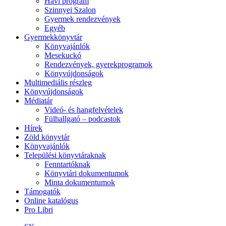
Havi program
Szinnyei Szalon
Gyermek rendezvények
Egyéb
Gyermekkönyvtár
Könyvajánlók
Mesekuckó
Rendezvények, gyerekprogramok
Könyvújdonságok
Multimediális részleg
Könyvújdonságok
Médiatár
Videó- és hangfelvételek
Fülhallgató – podcastok
Hírek
Zöld könyvtár
Könyvajánlók
Települési könyvtáraknak
Fenntartóknak
Könyvtári dokumentumok
Minta dokumentumok
Támogatók
Online katalógus
Pro Libri