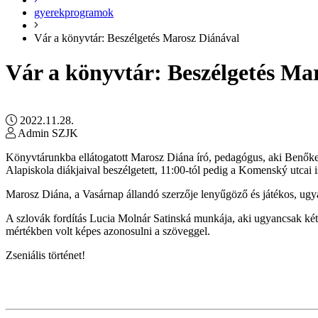
gyerekprogramok
Vár a könyvtár: Beszélgetés Marosz Diánával
Vár a könyvtár: Beszélgetés Ma
2022.11.28.
Admin SZJK
Könyvtárunkba ellátogatott Marosz Diána író, pedagógus, aki Benőke
Alapiskola diákjaival beszélgetett, 11:00-tól pedig a Komenský utcai i
Marosz Diána, a Vasárnap állandó szerzője lenyűgöző és játékos, ugya
A szlovák fordítás Lucia Molnár
Satinská munkája, aki ugyancsak kétn
mértékben volt képes azonosulni a szöveggel.
Zseniális történet!