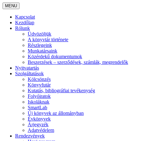
MENU
Kapcsolat
Kezdőlap
Rólunk
Üdvözöljük
A könyvtár története
Részlegeink
Munkatársaink
Közérdekű dokumentumok
Beszerzések – szerződések, számlák, megrendelők
Nyitvatartás
Szolgáltatások
Kölcsönzés
Könyvfutár
Kutatás, bibliográfiai tevékenység
Folyóiratok
Iskoláknak
SmartLab
Új könyvek az állományban
Évkönyvek
Árjegyzék
Adatvédelem
Rendezvények