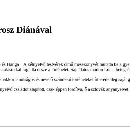
rosz Diánával
 és Hanga – A kétnyelvű testvérek című mesekönyvét mutatta be a gye
skolásokkal foglalta össze a történetet. Sajnálatos módon Lucia betegsé
nakkor tanulságos és nevelő szándékú történeteket írt eredetileg saját
yelvű családot alapított, csak éppen fordítva, ő a szlovák anyanyelvet 