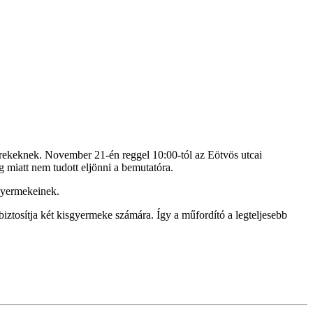
rekeknek. November 21-én reggel 10:00-tól az Eötvös utcai
g miatt nem tudott eljönni a bemutatóra.
 gyermekeinek.
biztosítja két kisgyermeke számára. Így a műfordító a legteljesebb