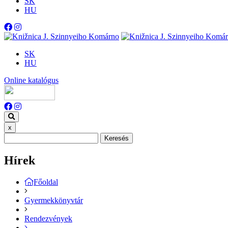
SK
HU
SK
HU
Online katalógus
x
Keresés
Hírek
Főoldal
Gyermekkönyvtár
Rendezvények