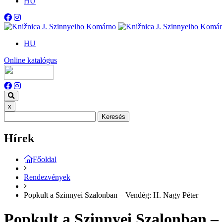
HU
HU
Online katalógus
x
Keresés
Hírek
Főoldal
Rendezvények
Popkult a Szinnyei Szalonban – Vendég: H. Nagy Péter
Popkult a Szinnyei Szalonban –