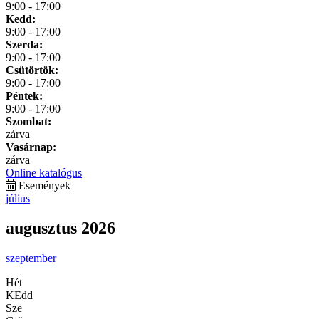
9:00 - 17:00
Kedd:
9:00 - 17:00
Szerda:
9:00 - 17:00
Csütörtök:
9:00 - 17:00
Péntek:
9:00 - 17:00
Szombat:
zárva
Vasárnap:
zárva
Online katalógus
Események
július
augusztus 2026
szeptember
Hét
KEdd
Sze