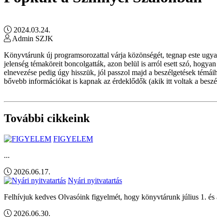
2024.03.24.
Admin SZJK
Könyvtárunk új programsorozattal várja közönségét, tegnap este ugy
jelenség témaköreit boncolgatták, azon belül is arról esett szó, hog
elnevezése pedig úgy hisszük, jól passzol majd a beszélgetések témá
bővebb információkat is kapnak az érdeklődők (akik itt voltak a beszél
További cikkeink
FIGYELEM
...
2026.06.17.
Nyári nyitvatartás
Felhívjuk kedves Olvasóink figyelmét, hogy könyvtárunk július 1. és 
2026.06.30.