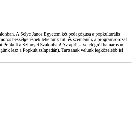
alonban. A Selye János Egyetem két pedagógusa a popkulturális
umoros beszélgetésnek lehettünk fül- és szemtanúi, a programsorozat
át Popkult a Szinnyei Szalonban! Az áprilisi vendégről hamarosan
dégünk lesz a Popkult színpadán). Tartsanak velünk legközelebb is!