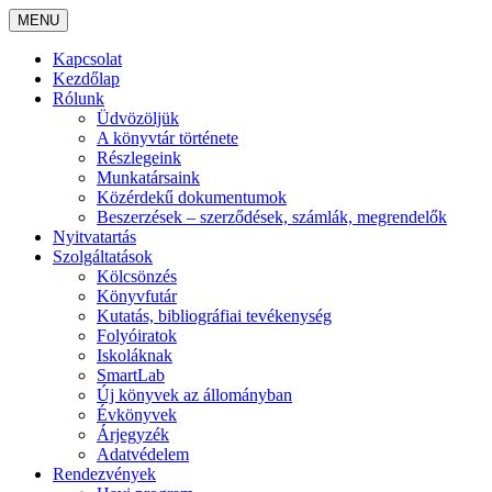
MENU
Kapcsolat
Kezdőlap
Rólunk
Üdvözöljük
A könyvtár története
Részlegeink
Munkatársaink
Közérdekű dokumentumok
Beszerzések – szerződések, számlák, megrendelők
Nyitvatartás
Szolgáltatások
Kölcsönzés
Könyvfutár
Kutatás, bibliográfiai tevékenység
Folyóiratok
Iskoláknak
SmartLab
Új könyvek az állományban
Évkönyvek
Árjegyzék
Adatvédelem
Rendezvények