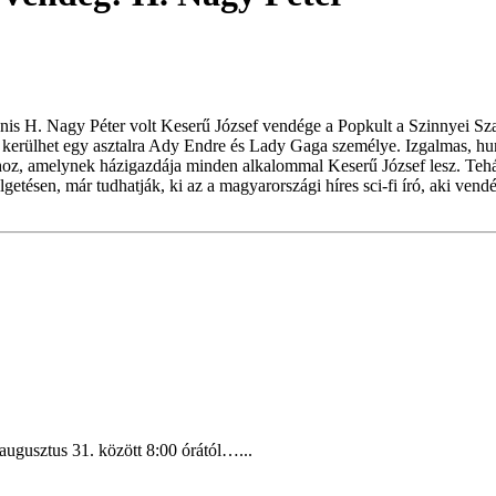
anis H. Nagy Péter volt Keserű József vendége a Popkult a Szinnyei Sz
yan kerülhet egy asztalra Ady Endre és Lady Gaga személye. Izgalmas, h
ihoz, amelynek házigazdája minden alkalommal Keserű József lesz. Teh
getésen, már tudhatják, ki az a magyarországi híres sci-fi író, aki ven
augusztus 31. között 8:00 órától…...