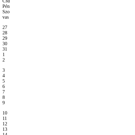
Csü
Pén
Szo
vas
27
28
29
30
31
1
2
3
4
5
6
7
8
9
10
11
12
13
14