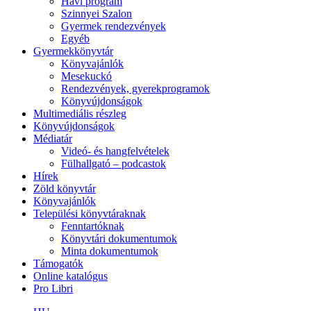
Havi program
Szinnyei Szalon
Gyermek rendezvények
Egyéb
Gyermekkönyvtár
Könyvajánlók
Mesekuckó
Rendezvények, gyerekprogramok
Könyvújdonságok
Multimediális részleg
Könyvújdonságok
Médiatár
Videó- és hangfelvételek
Fülhallgató – podcastok
Hírek
Zöld könyvtár
Könyvajánlók
Települési könyvtáraknak
Fenntartóknak
Könyvtári dokumentumok
Minta dokumentumok
Támogatók
Online katalógus
Pro Libri