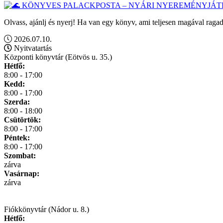
Olvass, ajánlj és nyerj! Ha van egy könyv, ami teljesen magával ragad
2026.07.10.
Nyitvatartás
Központi könyvtár (Eötvös u. 35.)
Hétfő:
8:00 - 17:00
Kedd:
8:00 - 17:00
Szerda:
8:00 - 18:00
Csütörtök:
8:00 - 17:00
Péntek:
8:00 - 17:00
Szombat:
zárva
Vasárnap:
zárva
Fiókkönyvtár (Nádor u. 8.)
Hétfő: