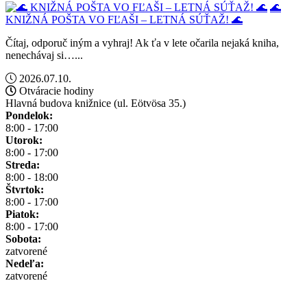
🌊
KNIŽNÁ POŠTA VO FĽAŠI – LETNÁ SÚŤAŽ! 🌊
Čítaj, odporuč iným a vyhraj! Ak ťa v lete očarila nejaká kniha,
nenechávaj si…...
2026.07.10.
Otváracie hodiny
Hlavná budova knižnice (ul. Eötvösa 35.)
Pondelok:
8:00 - 17:00
Utorok:
8:00 - 17:00
Streda:
8:00 - 18:00
Štvrtok:
8:00 - 17:00
Piatok:
8:00 - 17:00
Sobota:
zatvorené
Nedeľa:
zatvorené