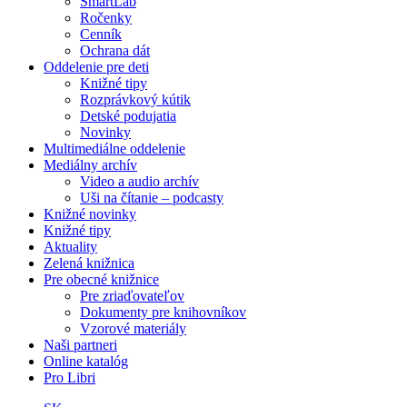
SmartLab
Ročenky
Cenník
Ochrana dát
Oddelenie pre deti
Knižné tipy
Rozprávkový kútik
Detské podujatia
Novinky
Multimediálne oddelenie
Mediálny archív
Video a audio archív
Uši na čítanie – podcasty
Knižné novinky
Knižné tipy
Aktuality
Zelená knižnica
Pre obecné knižnice
Pre zriaďovateľov
Dokumenty pre knihovníkov
Vzorové materiály
Naši partneri
Online katalóg
Pro Libri