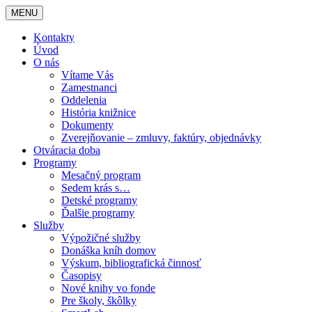
MENU
Kontakty
Úvod
O nás
Vítame Vás
Zamestnanci
Oddelenia
História knižnice
Dokumenty
Zverejňovanie – zmluvy, faktúry, objednávky
Otváracia doba
Programy
Mesačný program
Sedem krás s…
Detské programy
Ďalšie programy
Služby
Výpožičné služby
Donáška kníh domov
Výskum, bibliografická činnosť
Časopisy
Nové knihy vo fonde
Pre školy, škôlky