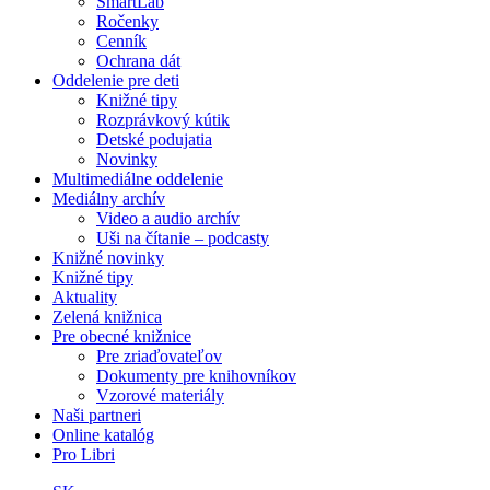
SmartLab
Ročenky
Cenník
Ochrana dát
Oddelenie pre deti
Knižné tipy
Rozprávkový kútik
Detské podujatia
Novinky
Multimediálne oddelenie
Mediálny archív
Video a audio archív
Uši na čítanie – podcasty
Knižné novinky
Knižné tipy
Aktuality
Zelená knižnica
Pre obecné knižnice
Pre zriaďovateľov
Dokumenty pre knihovníkov
Vzorové materiály
Naši partneri
Online katalóg
Pro Libri