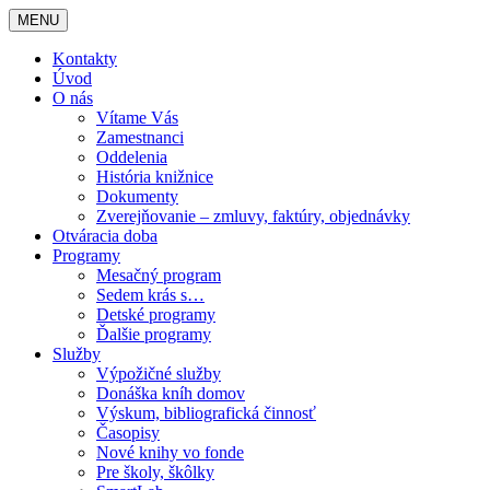
MENU
Kontakty
Úvod
O nás
Vítame Vás
Zamestnanci
Oddelenia
História knižnice
Dokumenty
Zverejňovanie – zmluvy, faktúry, objednávky
Otváracia doba
Programy
Mesačný program
Sedem krás s…
Detské programy
Ďalšie programy
Služby
Výpožičné služby
Donáška kníh domov
Výskum, bibliografická činnosť
Časopisy
Nové knihy vo fonde
Pre školy, škôlky