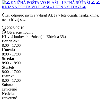
🌊
KNIŽNÁ POŠTA VO FĽAŠI – LETNÁ SÚŤAŽ! 🌊
Čítaj, odporuč iným a vyhraj! Ak ťa v lete očarila nejaká kniha,
nenechávaj si…...
2026.07.10.
Otváracie hodiny
Hlavná budova knižnice (ul. Eötvösa 35.)
Pondelok:
8:00 - 17:00
Utorok:
8:00 - 17:00
Streda:
8:00 - 18:00
Štvrtok:
8:00 - 17:00
Piatok:
8:00 - 17:00
Sobota:
zatvorené
Nedeľa:
zatvorené