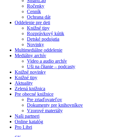
SmartLab
Ročenky
Cenník
Ochrana dát
Oddelenie pre deti
Knižné tipy
Rozprávkový kútik
Detské podujatia
Novinky
Multimediálne oddelenie
Mediálny archív
Video a audio archív
Uši na čítanie – podcasty
Knižné novinky
Knižné tipy
Aktuality
Zelená knižnica
Pre obecné knižnice
Pre zriaďovateľov
Dokumenty pre knihovníkov
Vzorové materiály
Naši partneri
Online katalóg
Pro Libri