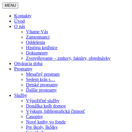
MENU
Kontakty
Úvod
O nás
Vítame Vás
Zamestnanci
Oddelenia
História knižnice
Dokumenty
Zverejňovanie – zmluvy, faktúry, objednávky
Otváracia doba
Programy
Mesačný program
Sedem krás s…
Detské programy
Ďalšie programy
Služby
Výpožičné služby
Donáška kníh domov
Výskum, bibliografická činnosť
Časopisy
Nové knihy vo fonde
Pre školy, škôlky