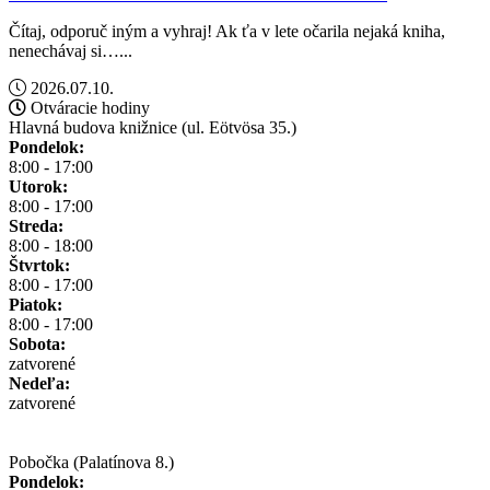
Čítaj, odporuč iným a vyhraj! Ak ťa v lete očarila nejaká kniha,
nenechávaj si…...
2026.07.10.
Otváracie hodiny
Hlavná budova knižnice (ul. Eötvösa 35.)
Pondelok:
8:00 - 17:00
Utorok:
8:00 - 17:00
Streda:
8:00 - 18:00
Štvrtok:
8:00 - 17:00
Piatok:
8:00 - 17:00
Sobota:
zatvorené
Nedeľa:
zatvorené
Pobočka (Palatínova 8.)
Pondelok: