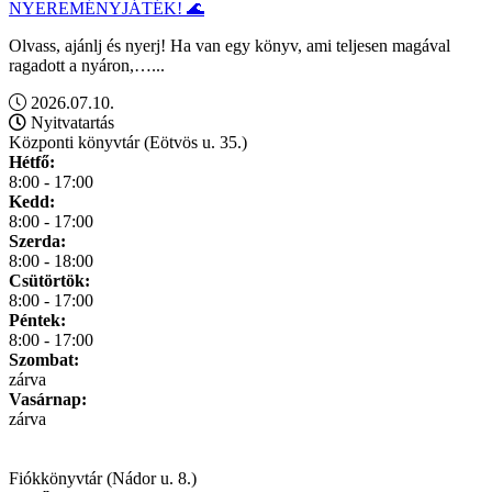
NYEREMÉNYJÁTÉK! 🌊
Olvass, ajánlj és nyerj! Ha van egy könyv, ami teljesen magával
ragadott a nyáron,…...
2026.07.10.
Nyitvatartás
Központi könyvtár (Eötvös u. 35.)
Hétfő:
8:00 - 17:00
Kedd:
8:00 - 17:00
Szerda:
8:00 - 18:00
Csütörtök:
8:00 - 17:00
Péntek:
8:00 - 17:00
Szombat:
zárva
Vasárnap:
zárva
Fiókkönyvtár (Nádor u. 8.)