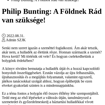
Philip Bunting: A Földnek Rád
van szüksége!
2022.08.31.
Admin SZJK
Senki nem szeret igazán a szeméttel foglalkozni. Ám akár tetszik,
akár nem, a hulladék az életünk része. Honnan származik a szemét?
Hova kerül? Mi történik ott vele? És hogyan cselekedhetünk a
bolygónk érdekében?
A könyv röviden bemutatja a hulladék útját és a hozzá kapcsolódó
bonyolult összefüggéseket. Ezután vázolja az újra felhasználás,
újrahasznosítás és a megújítás folyamatait, valamint egyszerű,
játékos tanácsokkal szolgál ahhoz, hogyan építhetjük be ezen
elveket gyakorlati szinten is a mindennapjainkba.
Ez a téma fontos a bolygón élő összes élőlény léte szempontjából.
Tedd meg az első lépéseket a változás útján, tanulmányozd a
szemetedet és győzedelmeskedj a háztartási hulladékkal vívott