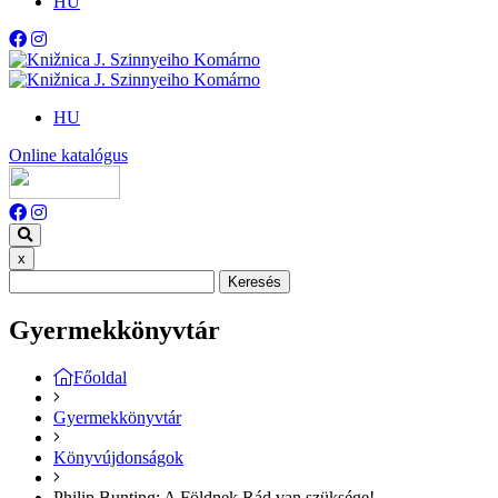
HU
HU
Online katalógus
x
Keresés
Gyermekkönyvtár
Főoldal
Gyermekkönyvtár
Könyvújdonságok
Philip Bunting: A Földnek Rád van szüksége!