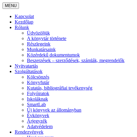
MENU
Kapcsolat
Kezdőlap
Rólunk
Üdvözöljük
A könyvtár története
Részlegeink
Munkatársaink
Közérdekű dokumentumok
Beszerzések – szerződések, számlák, megrendelők
Nyitvatartás
Szolgáltatások
Kölcsönzés
Könyvfutár
Kutatás, bibliográfiai tevékenység
Folyóiratok
Iskoláknak
SmartLab
Új könyvek az állományban
Évkönyvek
Árjegyzék
Adatvédelem
Rendezvények