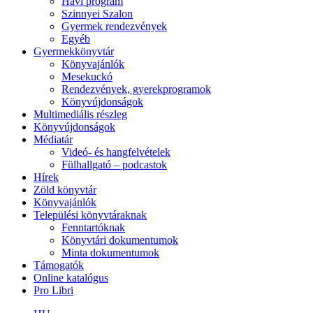
Havi program
Szinnyei Szalon
Gyermek rendezvények
Egyéb
Gyermekkönyvtár
Könyvajánlók
Mesekuckó
Rendezvények, gyerekprogramok
Könyvújdonságok
Multimediális részleg
Könyvújdonságok
Médiatár
Videó- és hangfelvételek
Fülhallgató – podcastok
Hírek
Zöld könyvtár
Könyvajánlók
Települési könyvtáraknak
Fenntartóknak
Könyvtári dokumentumok
Minta dokumentumok
Támogatók
Online katalógus
Pro Libri