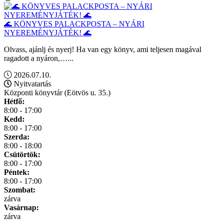
🌊 KÖNYVES PALACKPOSTA – NYÁRI
NYEREMÉNYJÁTÉK! 🌊
Olvass, ajánlj és nyerj! Ha van egy könyv, ami teljesen magával
ragadott a nyáron,…...
2026.07.10.
Nyitvatartás
Központi könyvtár (Eötvös u. 35.)
Hétfő:
8:00 - 17:00
Kedd:
8:00 - 17:00
Szerda:
8:00 - 18:00
Csütörtök:
8:00 - 17:00
Péntek:
8:00 - 17:00
Szombat:
zárva
Vasárnap:
zárva