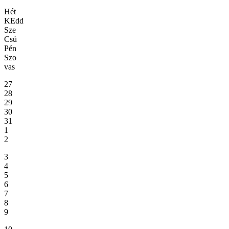
Hét
KEdd
Sze
Csü
Pén
Szo
vas
27
28
29
30
31
1
2
3
4
5
6
7
8
9