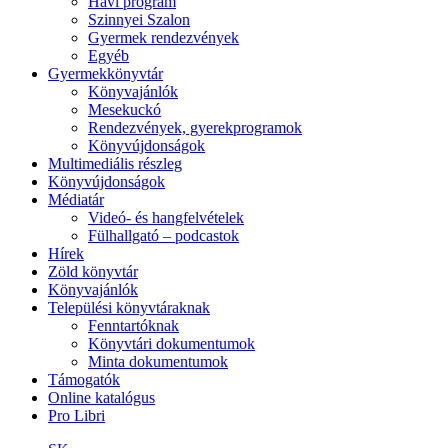
Havi program
Szinnyei Szalon
Gyermek rendezvények
Egyéb
Gyermekkönyvtár
Könyvajánlók
Mesekuckó
Rendezvények, gyerekprogramok
Könyvújdonságok
Multimediális részleg
Könyvújdonságok
Médiatár
Videó- és hangfelvételek
Fülhallgató – podcastok
Hírek
Zöld könyvtár
Könyvajánlók
Települési könyvtáraknak
Fenntartóknak
Könyvtári dokumentumok
Minta dokumentumok
Támogatók
Online katalógus
Pro Libri