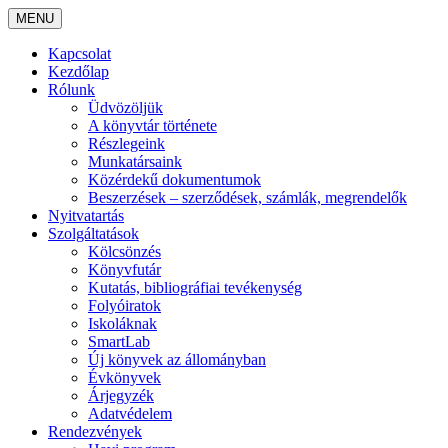
MENU
Kapcsolat
Kezdőlap
Rólunk
Üdvözöljük
A könyvtár története
Részlegeink
Munkatársaink
Közérdekű dokumentumok
Beszerzések – szerződések, számlák, megrendelők
Nyitvatartás
Szolgáltatások
Kölcsönzés
Könyvfutár
Kutatás, bibliográfiai tevékenység
Folyóiratok
Iskoláknak
SmartLab
Új könyvek az állományban
Évkönyvek
Árjegyzék
Adatvédelem
Rendezvények