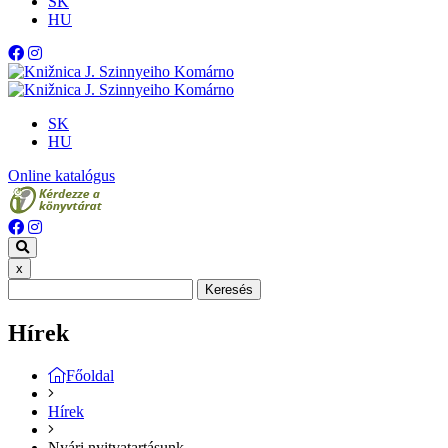
SK
HU
SK
HU
Online katalógus
x
Keresés
Hírek
Főoldal
Hírek
Nyári nyitvatartásunk