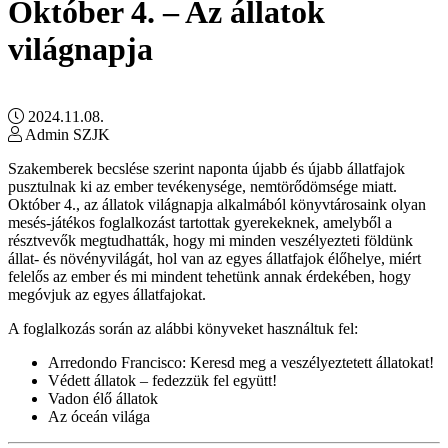
Október 4. – Az állatok
világnapja
2024.11.08.
Admin SZJK
Szakemberek becslése szerint naponta újabb és újabb állatfajok
pusztulnak ki az ember tevékenysége, nemtörődömsége miatt.
Október 4., az állatok világnapja alkalmából könyvtárosaink olyan
mesés-játékos foglalkozást tartottak gyerekeknek, amelyből a
résztvevők megtudhatták, hogy mi minden veszélyezteti földünk
állat- és növényvilágát, hol van az egyes állatfajok élőhelye, miért
felelős az ember és mi mindent tehetünk annak érdekében, hogy
megóvjuk az egyes állatfajokat.
A foglalkozás során az alábbi könyveket használtuk fel:
Arredondo Francisco: Keresd meg a veszélyeztetett állatokat!
Védett állatok – fedezzük fel együtt!
Vadon élő állatok
Az óceán világa