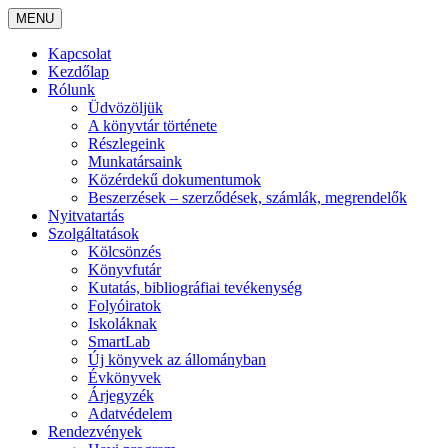
MENU
Kapcsolat
Kezdőlap
Rólunk
Üdvözöljük
A könyvtár története
Részlegeink
Munkatársaink
Közérdekű dokumentumok
Beszerzések – szerződések, számlák, megrendelők
Nyitvatartás
Szolgáltatások
Kölcsönzés
Könyvfutár
Kutatás, bibliográfiai tevékenység
Folyóiratok
Iskoláknak
SmartLab
Új könyvek az állományban
Évkönyvek
Árjegyzék
Adatvédelem
Rendezvények