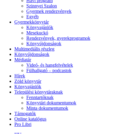
Havi program
Szinnyei Szalon
Gyermek rendezvények
Egyéb
Gyermekkönyvtár
Könyvajánlók
Mesekuckó
Rendezvények, gyerekprogramok
Könyvújdonságok
Multimediális részleg
Könyvújdonságok
Médiatár
Videó- és hangfelvételek
Fülhallgató – podcastok
Hírek
Zöld könyvtár
Könyvajánlók
Települési könyvtáraknak
Fenntartóknak
Könyvtári dokumentumok
Minta dokumentumok
Támogatók
Online katalógus
Pro Libri