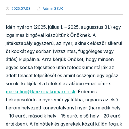
2025.07.03.
Admin SZJK
Idén nyáron (2025. július 1. – 2025. augusztus 31.) egy
izgalmas bingóval készültünk Önöknek. A
játékszabály egyszerű, az nyer, akinek először sikerül
öt kockát egy sorban (vízszintes, függőleges vagy
átlós) kipipálnia. Arra kérjük Önöket, hogy minden
egyes kocka teljesítése után fotodokumentálják az
adott feladat teljesítését és amint összejön egy egész
soruk, küldjék el a fotókat az alábbi e-mail címre:
marketing@kniznicakomarno.sk
. Érdemes
bekapcsolódni a nyereményjátékba, ugyanis az első
három helyezett könyvutalványt nyer (harmadik hely
– 10 euró, második hely – 15 euró, első hely – 20 euró
értékben). A felnőttek és gyerekek közül külön fogjuk