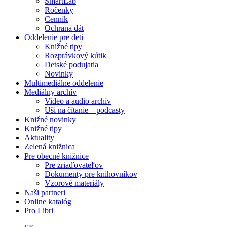
SmartLab
Ročenky
Cenník
Ochrana dát
Oddelenie pre deti
Knižné tipy
Rozprávkový kútik
Detské podujatia
Novinky
Multimediálne oddelenie
Mediálny archív
Video a audio archív
Uši na čítanie – podcasty
Knižné novinky
Knižné tipy
Aktuality
Zelená knižnica
Pre obecné knižnice
Pre zriaďovateľov
Dokumenty pre knihovníkov
Vzorové materiály
Naši partneri
Online katalóg
Pro Libri