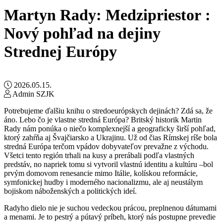
Martyn Rady: Medzipriestor :
Nový pohľad na dejiny
Strednej Európy
2026.05.15.
Admin SZJK
Potrebujeme ďalšiu knihu o stredoeurópskych dejinách? Zdá sa, že
áno. Lebo čo je vlastne stredná Európa? Britský historik Martin
Rady nám ponúka o niečo komplexnejší a geograficky širší pohľad,
ktorý zahŕňa aj Švajčiarsko a Ukrajinu. Už od čias Rímskej ríše bola
stredná Európa terčom vpádov dobyvateľov prevažne z východu.
Všetci tento región trhali na kusy a prerábali podľa vlastných
predstáv, no napriek tomu si vytvoril vlastnú identitu a kultúru ‒bol
prvým domovom renesancie mimo Itálie, kolískou reformácie,
symfonickej hudby i moderného nacionalizmu, ale aj neustálym
bojiskom náboženských a politických ideí.
Radyho dielo nie je suchou vedeckou prácou, preplnenou dátumami
a menami. Je to pestrý a pútavý príbeh, ktorý nás postupne prevedie