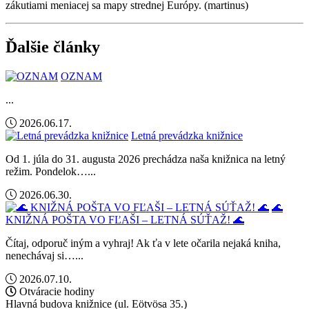
zákutiami meniacej sa mapy strednej Európy. (martinus)
Ďalšie články
OZNAM
...
2026.06.17.
Letná prevádzka knižnice
Od 1. júla do 31. augusta 2026 prechádza naša knižnica na letný
režim. Pondelok…...
2026.06.30.
🌊
KNIŽNÁ POŠTA VO FĽAŠI – LETNÁ SÚŤAŽ! 🌊
Čítaj, odporuč iným a vyhraj! Ak ťa v lete očarila nejaká kniha,
nenechávaj si…...
2026.07.10.
Otváracie hodiny
Hlavná budova knižnice (ul. Eötvösa 35.)