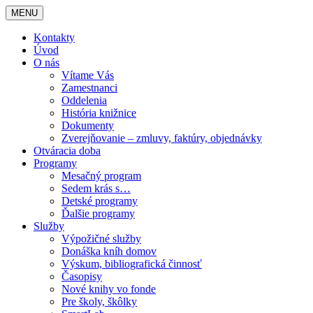
MENU
Kontakty
Úvod
O nás
Vítame Vás
Zamestnanci
Oddelenia
História knižnice
Dokumenty
Zverejňovanie – zmluvy, faktúry, objednávky
Otváracia doba
Programy
Mesačný program
Sedem krás s…
Detské programy
Ďalšie programy
Služby
Výpožičné služby
Donáška kníh domov
Výskum, bibliografická činnosť
Časopisy
Nové knihy vo fonde
Pre školy, škôlky