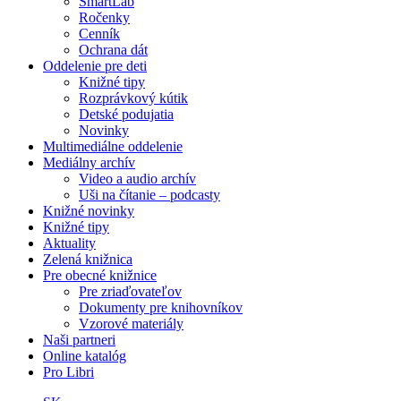
SmartLab
Ročenky
Cenník
Ochrana dát
Oddelenie pre deti
Knižné tipy
Rozprávkový kútik
Detské podujatia
Novinky
Multimediálne oddelenie
Mediálny archív
Video a audio archív
Uši na čítanie – podcasty
Knižné novinky
Knižné tipy
Aktuality
Zelená knižnica
Pre obecné knižnice
Pre zriaďovateľov
Dokumenty pre knihovníkov
Vzorové materiály
Naši partneri
Online katalóg
Pro Libri