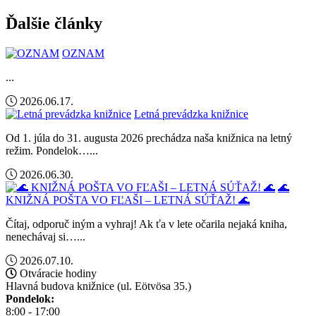
Ďalšie články
OZNAM
...
2026.06.17.
Letná prevádzka knižnice
Od 1. júla do 31. augusta 2026 prechádza naša knižnica na letný
režim. Pondelok…...
2026.06.30.
🌊
KNIŽNÁ POŠTA VO FĽAŠI – LETNÁ SÚŤAŽ! 🌊
Čítaj, odporuč iným a vyhraj! Ak ťa v lete očarila nejaká kniha,
nenechávaj si…...
2026.07.10.
Otváracie hodiny
Hlavná budova knižnice (ul. Eötvösa 35.)
Pondelok:
8:00 - 17:00