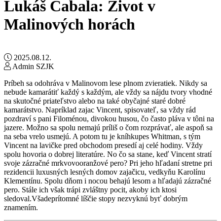
Lukáš Cabala: Život v
Malinových horách
2025.08.12.
Admin SZJK
Príbeh sa odohráva v Malinovom lese plnom zvieratiek. Nikdy sa
nebude kamarátiť každý s každým, ale vždy sa nájdu tvory vhodné
na skutočné priateľstvo alebo na také obyčajné staré dobré
kamarátstvo. Napríklad zajac Vincent, spisovateľ, sa vždy rád
pozdraví s pani Filoménou, divokou husou, čo často pláva v tôni na
jazere. Možno sa spolu nemajú príliš o čom rozprávať, ale aspoň sa
na seba vrelo usmejú. A potom tu je kníhkupes Whitman, s tým
Vincent na lavičke pred obchodom presedí aj celé hodiny. Vždy
spolu hovoria o dobrej literatúre. No čo sa stane, keď Vincent stratí
svoje zázračné mrkvovooranžové pero? Pri jeho hľadaní stretne pri
rezidencii luxusných lesných domov zajačicu, vedkyňu Karolínu
Klementínu. Spolu dňom i nocou behajú lesom a hľadajú zázračné
pero. Stále ich však trápi zvláštny pocit, akoby ich ktosi
sledoval.Všadeprítomné líščie stopy nezvyknú byť dobrým
znamením.