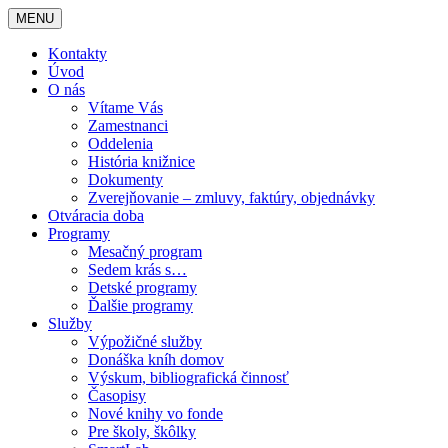
MENU
Kontakty
Úvod
O nás
Vítame Vás
Zamestnanci
Oddelenia
História knižnice
Dokumenty
Zverejňovanie – zmluvy, faktúry, objednávky
Otváracia doba
Programy
Mesačný program
Sedem krás s…
Detské programy
Ďalšie programy
Služby
Výpožičné služby
Donáška kníh domov
Výskum, bibliografická činnosť
Časopisy
Nové knihy vo fonde
Pre školy, škôlky