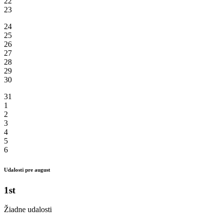
22
23
24
25
26
27
28
29
30
31
1
2
3
4
5
6
Udalosti pre august
1st
Žiadne udalosti