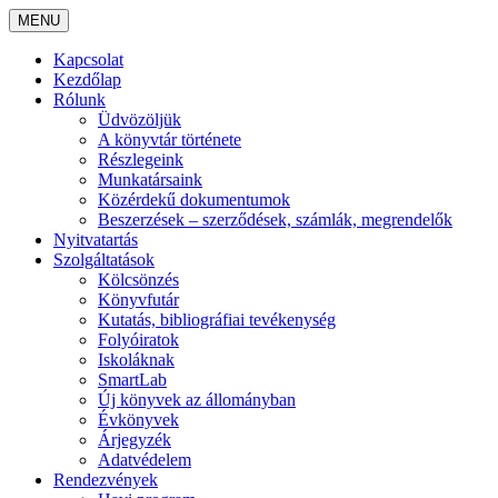
MENU
Kapcsolat
Kezdőlap
Rólunk
Üdvözöljük
A könyvtár története
Részlegeink
Munkatársaink
Közérdekű dokumentumok
Beszerzések – szerződések, számlák, megrendelők
Nyitvatartás
Szolgáltatások
Kölcsönzés
Könyvfutár
Kutatás, bibliográfiai tevékenység
Folyóiratok
Iskoláknak
SmartLab
Új könyvek az állományban
Évkönyvek
Árjegyzék
Adatvédelem
Rendezvények