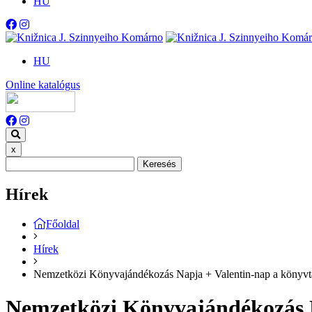
HU
HU
Online katalógus
x
Keresés
Hírek
Főoldal
Hírek
Nemzetközi Könyvajándékozás Napja + Valentin-nap a könyvt
Nemzetközi Könyvajándékozás N