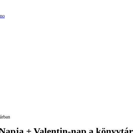
árban
apja + Valentin-nap a könyvtá