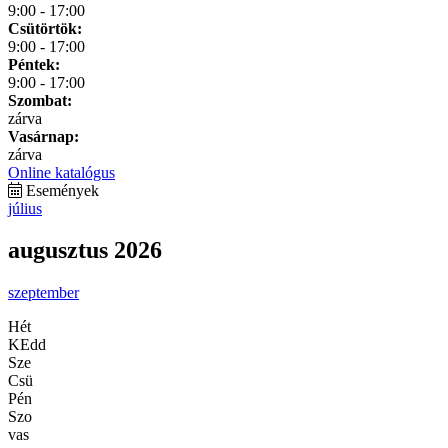
9:00 - 17:00
Csütörtök:
9:00 - 17:00
Péntek:
9:00 - 17:00
Szombat:
zárva
Vasárnap:
zárva
Online katalógus
Események
július
augusztus 2026
szeptember
Hét
KEdd
Sze
Csü
Pén
Szo
vas