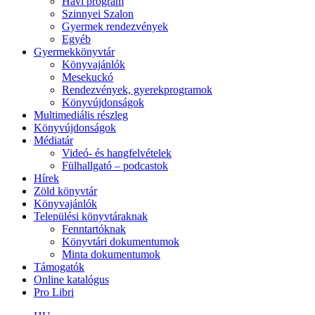
Havi program
Szinnyei Szalon
Gyermek rendezvények
Egyéb
Gyermekkönyvtár
Könyvajánlók
Mesekuckó
Rendezvények, gyerekprogramok
Könyvújdonságok
Multimediális részleg
Könyvújdonságok
Médiatár
Videó- és hangfelvételek
Fülhallgató – podcastok
Hírek
Zöld könyvtár
Könyvajánlók
Települési könyvtáraknak
Fenntartóknak
Könyvtári dokumentumok
Minta dokumentumok
Támogatók
Online katalógus
Pro Libri