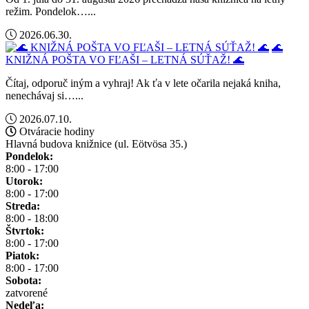
režim. Pondelok…...
2026.06.30.
🌊
KNIŽNÁ POŠTA VO FĽAŠI – LETNÁ SÚŤAŽ! 🌊
Čítaj, odporuč iným a vyhraj! Ak ťa v lete očarila nejaká kniha,
nenechávaj si…...
2026.07.10.
Otváracie hodiny
Hlavná budova knižnice (ul. Eötvösa 35.)
Pondelok:
8:00 - 17:00
Utorok:
8:00 - 17:00
Streda:
8:00 - 18:00
Štvrtok:
8:00 - 17:00
Piatok:
8:00 - 17:00
Sobota:
zatvorené
Nedeľa: