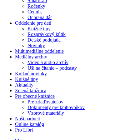
SmartLab
Ročenky
Cenník
Ochrana dát
Oddelenie pre deti
Knižné tipy
Rozprávkový kútik
Detské podujatia
Novinky
Multimediálne oddelenie
Mediálny archív
Video a audio archív
Uši na čítanie – podcasty
Knižné novinky
Knižné tipy
Aktuality
Zelená knižnica
Pre obecné knižnice
Pre zriaďovateľov
Dokumenty pre knihovníkov
Vzorové materiály
Naši partneri
Online katalóg
Pro Libri