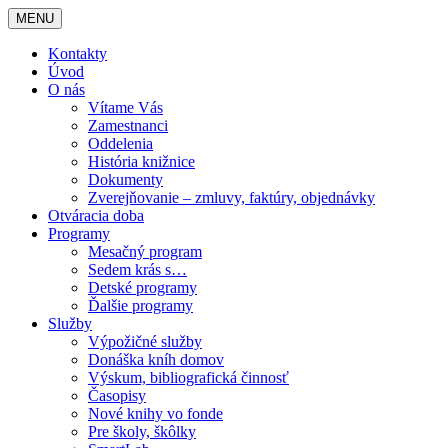
MENU
Kontakty
Úvod
O nás
Vítame Vás
Zamestnanci
Oddelenia
História knižnice
Dokumenty
Zverejňovanie – zmluvy, faktúry, objednávky
Otváracia doba
Programy
Mesačný program
Sedem krás s…
Detské programy
Ďalšie programy
Služby
Výpožičné služby
Donáška kníh domov
Výskum, bibliografická činnosť
Časopisy
Nové knihy vo fonde
Pre školy, škôlky