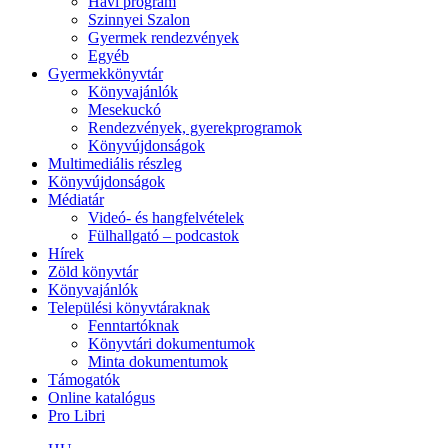
Havi program
Szinnyei Szalon
Gyermek rendezvények
Egyéb
Gyermekkönyvtár
Könyvajánlók
Mesekuckó
Rendezvények, gyerekprogramok
Könyvújdonságok
Multimediális részleg
Könyvújdonságok
Médiatár
Videó- és hangfelvételek
Fülhallgató – podcastok
Hírek
Zöld könyvtár
Könyvajánlók
Települési könyvtáraknak
Fenntartóknak
Könyvtári dokumentumok
Minta dokumentumok
Támogatók
Online katalógus
Pro Libri