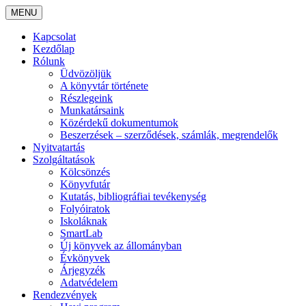
MENU
Kapcsolat
Kezdőlap
Rólunk
Üdvözöljük
A könyvtár története
Részlegeink
Munkatársaink
Közérdekű dokumentumok
Beszerzések – szerződések, számlák, megrendelők
Nyitvatartás
Szolgáltatások
Kölcsönzés
Könyvfutár
Kutatás, bibliográfiai tevékenység
Folyóiratok
Iskoláknak
SmartLab
Új könyvek az állományban
Évkönyvek
Árjegyzék
Adatvédelem
Rendezvények