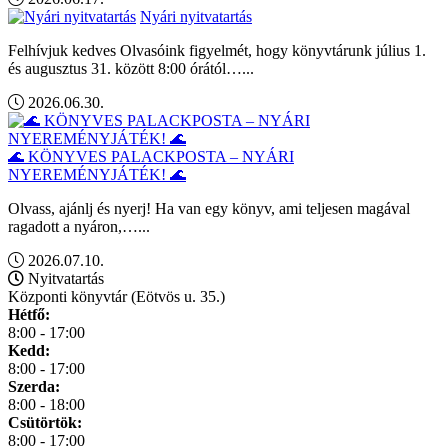
Nyári nyitvatartás
Felhívjuk kedves Olvasóink figyelmét, hogy könyvtárunk július 1.
és augusztus 31. között 8:00 órától…...
2026.06.30.
🌊 KÖNYVES PALACKPOSTA – NYÁRI
NYEREMÉNYJÁTÉK! 🌊
Olvass, ajánlj és nyerj! Ha van egy könyv, ami teljesen magával
ragadott a nyáron,…...
2026.07.10.
Nyitvatartás
Központi könyvtár (Eötvös u. 35.)
Hétfő:
8:00 - 17:00
Kedd:
8:00 - 17:00
Szerda:
8:00 - 18:00
Csütörtök:
8:00 - 17:00