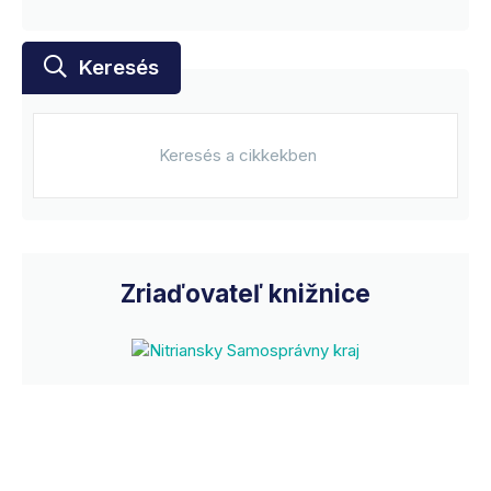
Keresés
Zriaďovateľ knižnice