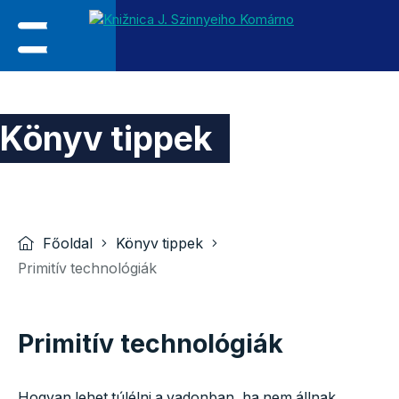
Könyv tippek
Főoldal
Könyv tippek
Primitív technológiák
Primitív technológiák
Hogyan lehet túlélni a vadonban, ha nem állnak