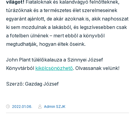
világot!
Fiataloknak és kalandvágyó felnőtteknek,
túrázóknak és a természetes élet szerelmeseinek
egyaránt ajánlott, de akár azoknak is, akik naphosszat
ki sem mozdulnak a lakásból, és legszívesebben csak
a fotelben ülnének – mert ebből a könyvből
megtudhatják, hogyan éltek őseink.
John Plant túlélőkalauza a Szinnyei József
Könyvtárból
kikölcsönözhető
. Olvassanak velünk!
Szerző: Gazdag József
2022.01.06.
Admin SZJK