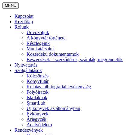
MENU
Kapcsolat
Kezdőlap
Rólunk
Üdvözöljük
A könyvtár története
Részlegeink
Munkatársaink
Közérdekű dokumentumok
Beszerzések – szerződések, számlák, megrendelők
Nyitvatartás
Szolgáltatások
Kölcsönzés
Könyvfutár
Kutatás, bibliográfiai tevékenység
Folyóiratok
Iskoláknak
SmartLab
Új könyvek az állományban
Évkönyvek
Árjegyzék
Adatvédelem
Rendezvények