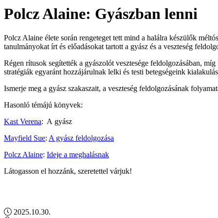
Polcz Alaine: Gyászban lenni
Polcz Alaine élete során rengeteget tett mind a halálra készülők mélt
tanulmányokat írt és előadásokat tartott a gyász és a veszteség feldolg
Régen rítusok segítették a gyászolót vesztesége feldolgozásában, míg
stratégiák egyaránt hozzájárulnak lelki és testi betegségeink kialakulá
Ismerje meg a gyász szakaszait, a veszteség feldolgozásának folyamat
Hasonló témájú könyvek:
Kast Verena
: A gyász
Mayfield Sue
:
A gyász feldolgozása
Polcz Alaine
:
Ideje a meghalásnak
Látogasson el hozzánk, szeretettel várjuk!
2025.10.30.