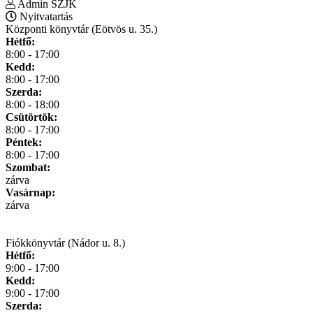
Admin SZJK
Nyitvatartás
Központi könyvtár (Eötvös u. 35.)
Hétfő:
8:00 - 17:00
Kedd:
8:00 - 17:00
Szerda:
8:00 - 18:00
Csütörtök:
8:00 - 17:00
Péntek:
8:00 - 17:00
Szombat:
zárva
Vasárnap:
zárva
Fiókkönyvtár (Nádor u. 8.)
Hétfő:
9:00 - 17:00
Kedd:
9:00 - 17:00
Szerda: