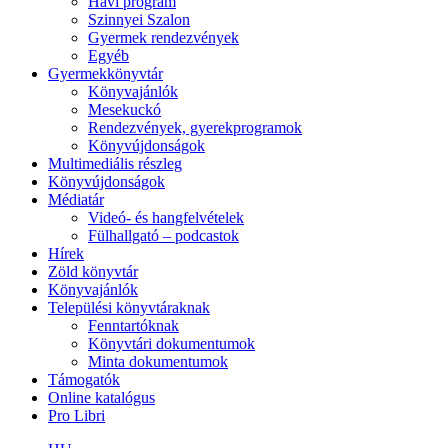
Havi program
Szinnyei Szalon
Gyermek rendezvények
Egyéb
Gyermekkönyvtár
Könyvajánlók
Mesekuckó
Rendezvények, gyerekprogramok
Könyvújdonságok
Multimediális részleg
Könyvújdonságok
Médiatár
Videó- és hangfelvételek
Fülhallgató – podcastok
Hírek
Zöld könyvtár
Könyvajánlók
Települési könyvtáraknak
Fenntartóknak
Könyvtári dokumentumok
Minta dokumentumok
Támogatók
Online katalógus
Pro Libri