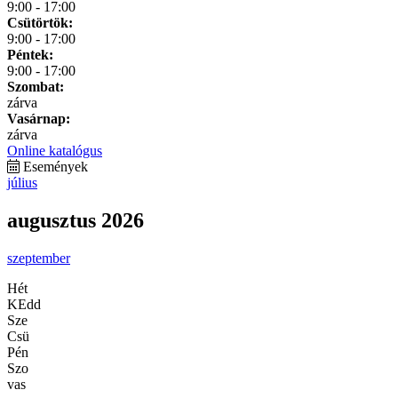
9:00 - 17:00
Csütörtök:
9:00 - 17:00
Péntek:
9:00 - 17:00
Szombat:
zárva
Vasárnap:
zárva
Online katalógus
Események
július
augusztus 2026
szeptember
Hét
KEdd
Sze
Csü
Pén
Szo
vas