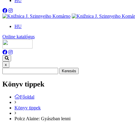
HU
HU
Online katalógus
x
Keresés
Könyv tippek
Főoldal
Könyv tippek
Polcz Alaine: Gyászban lenni