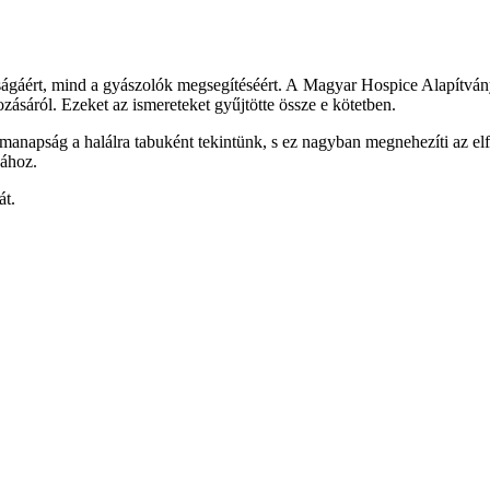
óságáért, mind a gyászolók megsegítéséért. A Magyar Hospice Alapítvány
ozásáról. Ezeket az ismereteket gyűjtötte össze e kötetben.
 manapság a halálra tabuként tekintünk, s ez nagyban megnehezíti az el
sához.
át.