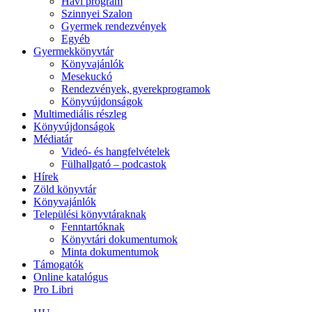
Havi program
Szinnyei Szalon
Gyermek rendezvények
Egyéb
Gyermekkönyvtár
Könyvajánlók
Mesekuckó
Rendezvények, gyerekprogramok
Könyvújdonságok
Multimediális részleg
Könyvújdonságok
Médiatár
Videó- és hangfelvételek
Fülhallgató – podcastok
Hírek
Zöld könyvtár
Könyvajánlók
Települési könyvtáraknak
Fenntartóknak
Könyvtári dokumentumok
Minta dokumentumok
Támogatók
Online katalógus
Pro Libri