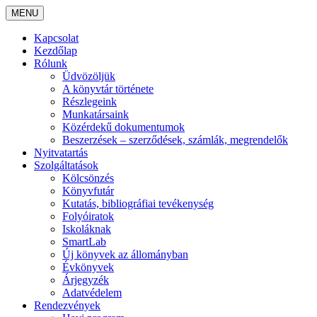
MENU
Kapcsolat
Kezdőlap
Rólunk
Üdvözöljük
A könyvtár története
Részlegeink
Munkatársaink
Közérdekű dokumentumok
Beszerzések – szerződések, számlák, megrendelők
Nyitvatartás
Szolgáltatások
Kölcsönzés
Könyvfutár
Kutatás, bibliográfiai tevékenység
Folyóiratok
Iskoláknak
SmartLab
Új könyvek az állományban
Évkönyvek
Árjegyzék
Adatvédelem
Rendezvények