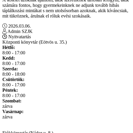
számára fontos, hogy gyermekeinknek ne adjunk tovább hibás
táplálkozási mintákat s nem utolsósorban azoknak, akik kíváncsiak,
mit tükröznek, árulnak el róluk evési szokásaik.
2026.03.06.
Admin SZJK
Nyitvatartás
Központi könyvtár (Eötvös u. 35.)
Hétfő:
8:00 - 17:00
Kedd:
8:00 - 17:00
Szerda:
8:00 - 18:00
Csütörtök:
8:00 - 17:00
Péntek:
8:00 - 17:00
Szombat:
zárva
Vasárnap:
zárva
Fiókkönyvtár (Nádor u. 8.)