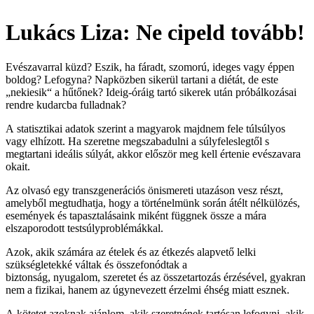
Lukács Liza: Ne cipeld tovább!
Evészavarral küzd? Eszik, ha fáradt, szomorú, ideges vagy éppen
boldog? Lefogyna? Napközben sikerül tartani a diétát, de este
„nekiesik“ a hűtőnek? Ideig-óráig tartó sikerek után próbálkozásai
rendre kudarcba fulladnak?
A statisztikai adatok szerint a magyarok majdnem fele túlsúlyos
vagy elhízott. Ha szeretne megszabadulni a súlyfeleslegtől s
megtartani ideális súlyát, akkor először meg kell értenie evészavara
okait.
Az olvasó egy transzgenerációs önismereti utazáson vesz részt,
amelyből megtudhatja, hogy a történelmünk során átélt nélkülözés,
események és tapasztalásaink miként függnek össze a mára
elszaporodott testsúlyproblémákkal.
Azok, akik számára az ételek és az étkezés alapvető lelki
szükségletekké váltak és összefonódtak a
biztonság, nyugalom, szeretet és az összetartozás érzésével, gyakran
nem a fizikai, hanem az úgynevezett érzelmi éhség miatt esznek.
A kötetet azoknak ajánlom, akik szeretnének tartósan lefogyni, akik