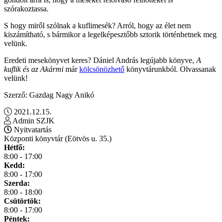
szórakoztassa.
S hogy miről szólnak a kuflimesék? Arról, hogy az élet nem
kiszámítható, s bármikor a legelképesztőbb sztorik történhetnek meg
velünk.
Eredeti mesekönyvet keres? Dániel András legújabb könyve,
A
kuflik és az Akármi
már
kölcsönözhető
könyvtárunkból. Olvassanak
velünk!
Szerző: Gazdag Nagy Anikó
2021.12.15.
Admin SZJK
Nyitvatartás
Központi könyvtár (Eötvös u. 35.)
Hétfő:
8:00 - 17:00
Kedd:
8:00 - 17:00
Szerda:
8:00 - 18:00
Csütörtök:
8:00 - 17:00
Péntek: