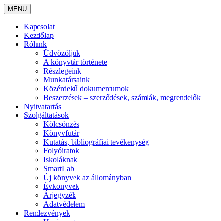
MENU
Kapcsolat
Kezdőlap
Rólunk
Üdvözöljük
A könyvtár története
Részlegeink
Munkatársaink
Közérdekű dokumentumok
Beszerzések – szerződések, számlák, megrendelők
Nyitvatartás
Szolgáltatások
Kölcsönzés
Könyvfutár
Kutatás, bibliográfiai tevékenység
Folyóiratok
Iskoláknak
SmartLab
Új könyvek az állományban
Évkönyvek
Árjegyzék
Adatvédelem
Rendezvények