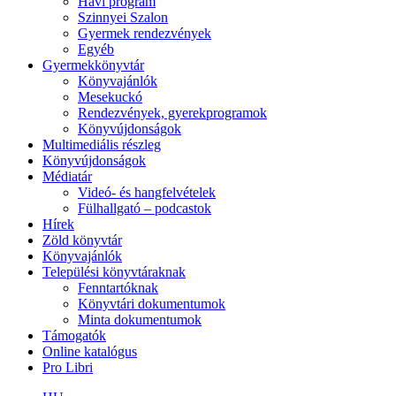
Havi program
Szinnyei Szalon
Gyermek rendezvények
Egyéb
Gyermekkönyvtár
Könyvajánlók
Mesekuckó
Rendezvények, gyerekprogramok
Könyvújdonságok
Multimediális részleg
Könyvújdonságok
Médiatár
Videó- és hangfelvételek
Fülhallgató – podcastok
Hírek
Zöld könyvtár
Könyvajánlók
Települési könyvtáraknak
Fenntartóknak
Könyvtári dokumentumok
Minta dokumentumok
Támogatók
Online katalógus
Pro Libri