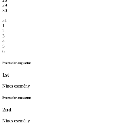
28
29
30
31
1
2
3
4
5
6
Events for augusztus
1st
Nincs esemény
Events for augusztus
2nd
Nincs esemény