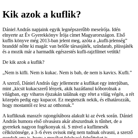
Kik azok a kuflik?
Dániel András napjaink egyik legnépszerűbb meseírója. Idén
elnyerte az Év Gyerekkönyv Írója címet Magyarországon. Első
kuflis könyve még 2013-ban jelent meg, azóta a „kufli-jelenség”
branddé nőtte ki magát: van belőle társasjáték, színdarab, plüssjáték
és a mozik már a harmadik egészestés kufli-rajzfilmet vetítik!
De kik azok a kuflik?
„Nem is kifli. Nem is kukac. Nem is bab, de nem is kavics. Kufli.”
A szerző, Dániel András úgy jellemezte a kuflikat egy interjúban,
mint „kicsit kukacszerű lények, akik hazátlanul kóborolnak a
világban, egy viharos éjszakán találnak egy rétet a világ végén, a rét
közepén pedig egy kupacot. Ez megtetszik nekik, és elhatározzák,
hogy mostantól ez lesz az otthonuk.”
A kufliknak masszív rajongótábora alakult ki az évek során. Dániel
András humora első olvasásra akár abszurdnak is tűnhet, de a
gyerekek nagyon fogékonyak rá. S mivel a kuflimesék
célközönsége, a 3–6 éves ovisok még nem tudnak olvasni, a szerző
gondolt arra is, hogy a meséket felolvasó felnőtteket is