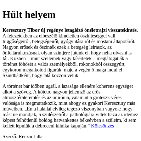
Hűlt helyem
Keresztury Tibor új regénye letaglózó önéletrajzi visszatekintés.
A fejezetekben az elbeszélő kíméletlen őszinteséggel vall
függőségeiről, betegségeiről, gyógyulásairól és mostani állapotáról.
Nagyon erősek és őszinték ezek a betegség leírások, az
önfeltárulkozásnak olyan szintjére jutunk el, hogy néha olvasni is
fáj. Közben – mint szellemek vagy kísértetek – meglátogatják a
történet főhősét a valós személyekből, rokonokból összegyúrt,
egykoron megalkotott figurák, majd a végén ő maga indul el
Szindbádként, hogy találkozzon velük.
A történet bár időben ugrál, a lazasága ellenére koherens egységet
alkot a szöveg. A kötetre nagyon jellemző az erős
atmoszférateremtés és az önirónia, valamint a groteszk véres
valósága is megmutatkozik, mint ahogy ez gyakori Keresztury más
műveiben. „Én a halállal elvileg tegező viszonyban vagyok: hogy
mást ne mondjak, a szülészetről a pathológiára vittek haza az ideihez
képest felhőtlenül boldog hatvankettes békeévben a szüleim, ki sem
kellett lépniük a debreceni klinika kapuján.”
Kölcsönzés
Szerző: Reczai Lilla