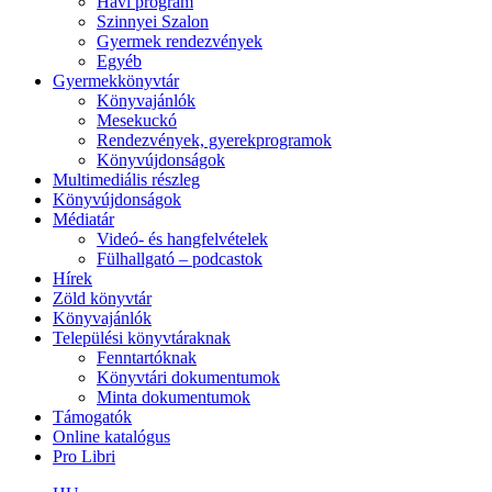
Havi program
Szinnyei Szalon
Gyermek rendezvények
Egyéb
Gyermekkönyvtár
Könyvajánlók
Mesekuckó
Rendezvények, gyerekprogramok
Könyvújdonságok
Multimediális részleg
Könyvújdonságok
Médiatár
Videó- és hangfelvételek
Fülhallgató – podcastok
Hírek
Zöld könyvtár
Könyvajánlók
Települési könyvtáraknak
Fenntartóknak
Könyvtári dokumentumok
Minta dokumentumok
Támogatók
Online katalógus
Pro Libri