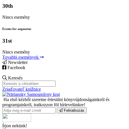
30th
Nincs esemény
Events for augusztus
31st
Nincs esemény
Tovabbi események
Newsletter
Facebook
Keresés
Zriaďovateľ knižnice
Ha első kézből szeretne értesülni könyvújdonságainkról és
programjainkról, iratkozzon föl hírlevelünkre!
Feliratkozás
Írjon nekünk!