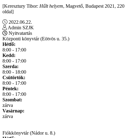
[Keresztury Tibor:
Hűlt helyem
, Magvető, Budapest 2021, 220
oldal]
2022.06.22.
Admin SZJK
Nyitvatartás
Központi könyvtár (Eötvös u. 35.)
Hétfő:
8:00 - 17:00
Kedd:
8:00 - 17:00
Szerda:
8:00 - 18:00
Csütörtök:
8:00 - 17:00
Péntek:
8:00 - 17:00
Szombat:
zárva
Vasárnap:
zárva
Fiókkönyvtár (Nádor u. 8.)