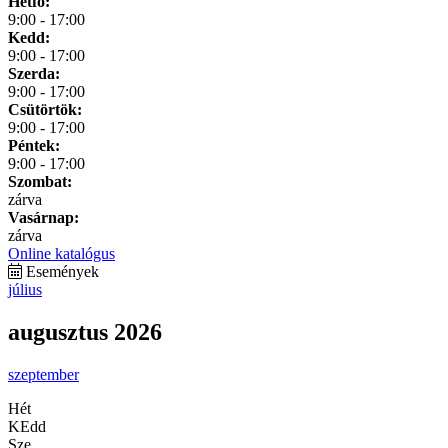
Hétfő:
9:00 - 17:00
Kedd:
9:00 - 17:00
Szerda:
9:00 - 17:00
Csütörtök:
9:00 - 17:00
Péntek:
9:00 - 17:00
Szombat:
zárva
Vasárnap:
zárva
Online katalógus
Események
július
augusztus 2026
szeptember
Hét
KEdd
Sze