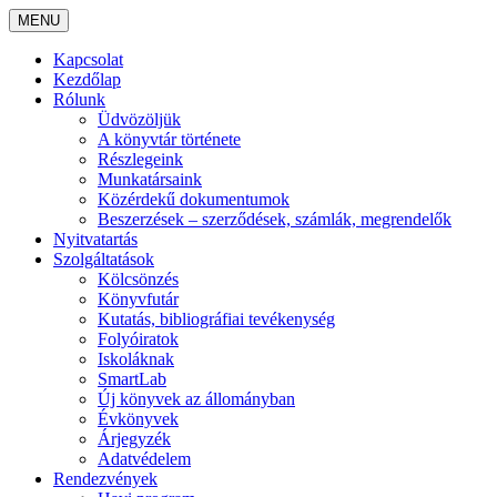
MENU
Kapcsolat
Kezdőlap
Rólunk
Üdvözöljük
A könyvtár története
Részlegeink
Munkatársaink
Közérdekű dokumentumok
Beszerzések – szerződések, számlák, megrendelők
Nyitvatartás
Szolgáltatások
Kölcsönzés
Könyvfutár
Kutatás, bibliográfiai tevékenység
Folyóiratok
Iskoláknak
SmartLab
Új könyvek az állományban
Évkönyvek
Árjegyzék
Adatvédelem
Rendezvények