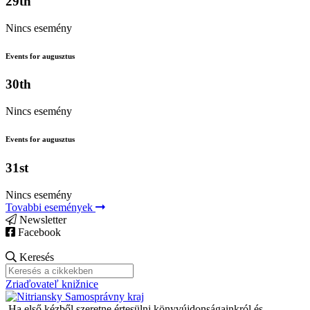
29th
Nincs esemény
Events for augusztus
30th
Nincs esemény
Events for augusztus
31st
Nincs esemény
Tovabbi események
Newsletter
Facebook
Keresés
Zriaďovateľ knižnice
Ha első kézből szeretne értesülni könyvújdonságainkról és