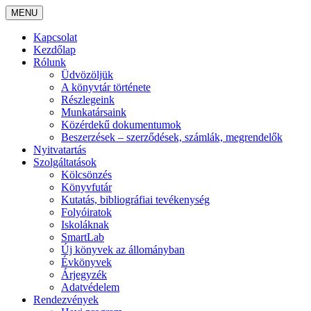
MENU
Kapcsolat
Kezdőlap
Rólunk
Üdvözöljük
A könyvtár története
Részlegeink
Munkatársaink
Közérdekű dokumentumok
Beszerzések – szerződések, számlák, megrendelők
Nyitvatartás
Szolgáltatások
Kölcsönzés
Könyvfutár
Kutatás, bibliográfiai tevékenység
Folyóiratok
Iskoláknak
SmartLab
Új könyvek az állományban
Évkönyvek
Árjegyzék
Adatvédelem
Rendezvények