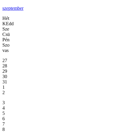
szeptember
Hét
KEdd
Sze
Csü
Pén
Szo
vas
27
28
29
30
31
1
2
3
4
5
6
7
8