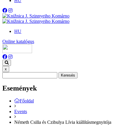
HU
HU
Online katalógus
x
Keresés
Események
Főoldal
Events
Németh Csilla és Czibulya Lívia kiállításmegnyitója