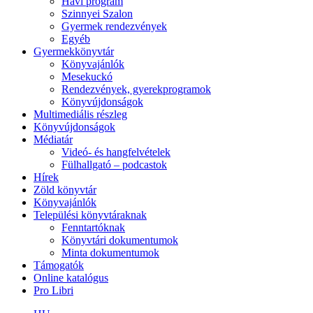
Havi program
Szinnyei Szalon
Gyermek rendezvények
Egyéb
Gyermekkönyvtár
Könyvajánlók
Mesekuckó
Rendezvények, gyerekprogramok
Könyvújdonságok
Multimediális részleg
Könyvújdonságok
Médiatár
Videó- és hangfelvételek
Fülhallgató – podcastok
Hírek
Zöld könyvtár
Könyvajánlók
Települési könyvtáraknak
Fenntartóknak
Könyvtári dokumentumok
Minta dokumentumok
Támogatók
Online katalógus
Pro Libri