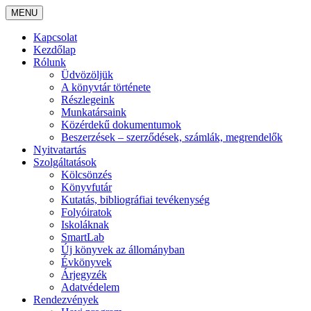
MENU
Kapcsolat
Kezdőlap
Rólunk
Üdvözöljük
A könyvtár története
Részlegeink
Munkatársaink
Közérdekű dokumentumok
Beszerzések – szerződések, számlák, megrendelők
Nyitvatartás
Szolgáltatások
Kölcsönzés
Könyvfutár
Kutatás, bibliográfiai tevékenység
Folyóiratok
Iskoláknak
SmartLab
Új könyvek az állományban
Évkönyvek
Árjegyzék
Adatvédelem
Rendezvények