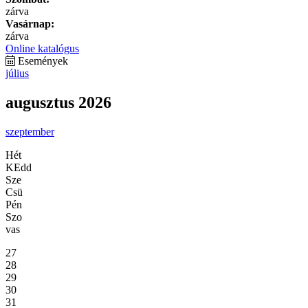
zárva
Vasárnap:
zárva
Online katalógus
Események
július
augusztus 2026
szeptember
Hét
KEdd
Sze
Csü
Pén
Szo
vas
27
28
29
30
31