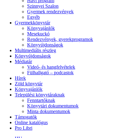
Havi program
Szinnyei Szalon
Gyermek rendezvények
Egyéb
Gyermekkönyvtár
Könyvajánlók
Mesekuckó
Rendezvények, gyerekprogramok
Könyvújdonságok
Multimediális részleg
Könyvújdonságok
Médiatár
Videó- és hangfelvételek
Fülhallgató – podcastok
Hírek
Zöld könyvtár
Könyvajánlók
Települési könyvtáraknak
Fenntartóknak
Könyvtári dokumentumok
Minta dokumentumok
Támogatók
Online katalógus
Pro Libri