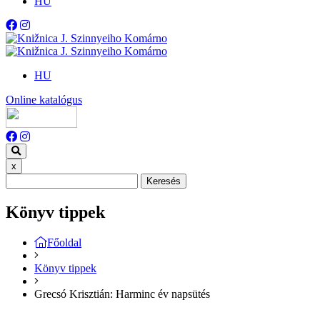
HU
HU
Online katalógus
x
Keresés
Könyv tippek
Főoldal
Könyv tippek
Grecsó Krisztián: Harminc év napsütés