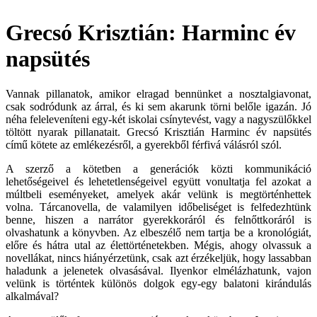
Grecsó Krisztián: Harminc év
napsütés
Vannak pillanatok, amikor elragad bennünket a nosztalgiavonat,
csak sodródunk az árral, és ki sem akarunk törni belőle igazán. Jó
néha feleleveníteni egy-két iskolai csínytevést, vagy a nagyszülőkkel
töltött nyarak pillanatait. Grecsó Krisztián Harminc év napsütés
című kötete az emlékezésről, a gyerekből férfivá válásról szól.
A
szerző a kötetben a generációk közti kommunikáció
lehetőségeivel és lehetetlenségeivel együtt vonultatja fel azokat a
múltbeli eseményeket, amelyek akár velünk is megtörténhettek
volna. Tárcanovella, de valamilyen időbeliséget is felfedezhtünk
benne, hiszen a narrátor gyerekkoráról és felnőttkoráról is
olvashatunk a könyvben. Az elbeszélő nem tartja be a kronológiát,
előre és hátra utal az élettörténetekben. Mégis, ahogy olvassuk a
novellákat, nincs hiányérzetünk, csak azt érzékeljük, hogy lassabban
haladunk a jelenetek olvasásával. Ilyenkor elmélázhatunk, vajon
velünk is történtek különös dolgok egy-egy balatoni kirándulás
alkalmával?