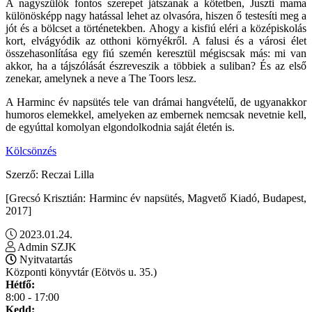
A nagyszülők fontos szerepet játszanak a kötetben, Juszti mama
különösképp nagy hatással lehet az olvasóra, hiszen ő testesíti meg a
jót és a bölcset a történetekben. Ahogy a kisfiú eléri a középiskolás
kort, elvágyódik az otthoni környékről. A falusi és a városi élet
összehasonlítása egy fiú szemén keresztül mégiscsak más: mi van
akkor, ha a tájszólását észreveszik a többiek a suliban? És az első
zenekar, amelynek a neve a The Toors lesz.
A Harminc év napsütés tele van drámai hangvételű, de ugyanakkor
humoros elemekkel, amelyeken az embernek nemcsak nevetnie kell,
de egyúttal komolyan elgondolkodnia saját életén is.
Kölcsönzés
Szerző: Reczai Lilla
[Grecsó Krisztián: Harminc év napsütés, Magvető Kiadó, Budapest,
2017]
2023.01.24.
Admin SZJK
Nyitvatartás
Központi könyvtár (Eötvös u. 35.)
Hétfő:
8:00 - 17:00
Kedd: