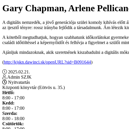
Gary Chapman, Arlene Pellican
A digitális nemzedék, a jövő generációja szülei komoly kihívás előtt á
az ijesztő tényre: rossz irányba fejlődik a társadalmunk. Ám létezik
A kötetből megtudhatjuk, hogyan szabhatunk időkorlátokat gyermekeink
családi időtöltéssel a képernyőidőt és felhívja a figyelmet a szülői mi
Ajánljuk mindazoknak, akik szeretnének kiszabadulni a digitális mók
(
http://kjskn.dawinci.sk/openURL?sid=B091644
)
2025.02.21.
Admin SZJK
Nyitvatartás
Központi könyvtár (Eötvös u. 35.)
Hétfő:
8:00 - 17:00
Kedd:
8:00 - 17:00
Szerda:
8:00 - 18:00
Csütörtök:
8:00 - 17:00