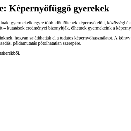
e: Képernyőfüggő gyerekek
llnak: gyermekeik egyre több időt töltenek képernyő előtt, közösségi élet
 kiút – kutatások eredményei bizonyítják, élhetnek gyermekeink a képer
nek, hogyan sajátíthatják el a tudatos képernyőhasználatot. A könyv ú
ntaadás, példamutatás pótolhatatlan szerepére.
uskerékből.