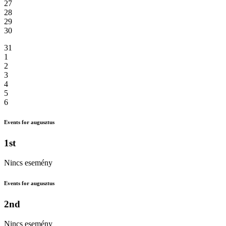
27
28
29
30
31
1
2
3
4
5
6
Events for augusztus
1st
Nincs esemény
Events for augusztus
2nd
Nincs esemény