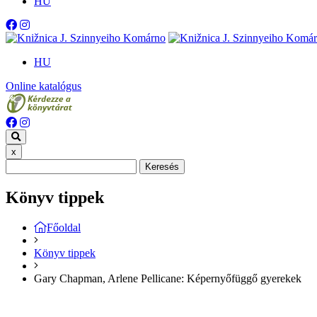
HU
HU
Online katalógus
x
Keresés
Könyv tippek
Főoldal
Könyv tippek
Gary Chapman, Arlene Pellicane: Képernyőfüggő gyerekek