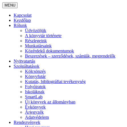
MENU
Kapcsolat
Kezdőlap
Rólunk
Üdvözöljük
A könyvtár története
Részlegeink
Munkatársaink
Közérdekű dokumentumok
Beszerzések – szerződések, számlák, megrendelők
Nyitvatartás
Szolgáltatások
Kölcsönzés
Könyvfutár
Kutatás, bibliográfiai tevékenység
Folyóiratok
Iskoláknak
SmartLab
Új könyvek az állományban
Évkönyvek
Árjegyzék
Adatvédelem
Rendezvények