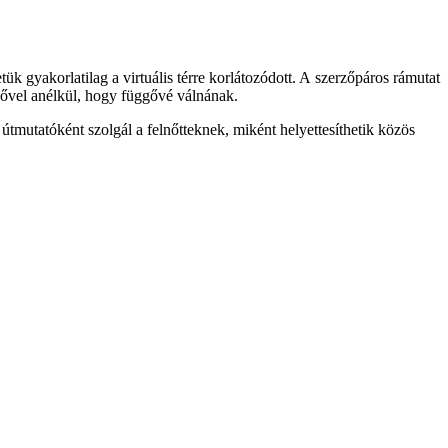
ük gyakorlatilag a virtuális térre korlátozódott. A szerzőpáros rámutat
nyővel anélkül, hogy függővé válnának.
tmutatóként szolgál a felnőtteknek, miként helyettesíthetik közös