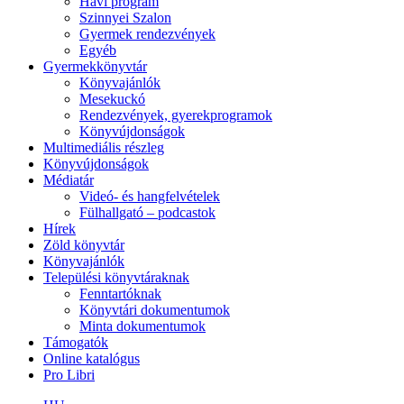
Havi program
Szinnyei Szalon
Gyermek rendezvények
Egyéb
Gyermekkönyvtár
Könyvajánlók
Mesekuckó
Rendezvények, gyerekprogramok
Könyvújdonságok
Multimediális részleg
Könyvújdonságok
Médiatár
Videó- és hangfelvételek
Fülhallgató – podcastok
Hírek
Zöld könyvtár
Könyvajánlók
Települési könyvtáraknak
Fenntartóknak
Könyvtári dokumentumok
Minta dokumentumok
Támogatók
Online katalógus
Pro Libri