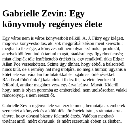
Gabrielle Zevin: Egy
könyvmoly regényes élete
Egy város nem is város könyvesbolt nélkül. A. J. Fikry egy kiégett,
mogorva könyvesboltos, aki sok megpróbáltatáson ment keresztül:
meghalt a felesége, a könyvesbolt nem olyan számokat produkál,
amelyekből fenn tudná tartani magát, ráadásul egy figyelmetlenség
miatt ellopják tőle legféltettebb értékét is, egy rendkívül ritka Edgar
Allan Poe verseskötetet. Szinte úgy tűnhet, hogy ebból a balsorsból
nincs kiút, de a remény hal meg utoljára, no meg a humor, ugyanis a
kötet tele van váratlan fordulatokkal és izgalmas történésekkel.
Ráadásul főhősünk új kalandokat fedez fel, az élete fenekestül
felfordul, amikor magához vesz egy árva leányt, Mayát. Kiderül,
hogy nem is olyan goromba az emberekkel, nem utolsósorban valaki
rámosolyog, s nem ereszti őt.
Gabrielle Zevin regénye tele van érzelemmel, bemutatja az emberek
szeretetét a könyvek és a különféle történetek iránt, s rámutat arra a
tényre, hogy olvasni bizony felemelő érzés. Valóban megható
történet arról, miért olvasunk, és miért szeretünk ebben az életben.