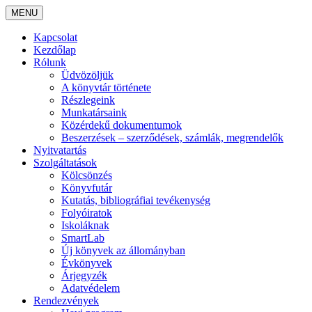
MENU
Kapcsolat
Kezdőlap
Rólunk
Üdvözöljük
A könyvtár története
Részlegeink
Munkatársaink
Közérdekű dokumentumok
Beszerzések – szerződések, számlák, megrendelők
Nyitvatartás
Szolgáltatások
Kölcsönzés
Könyvfutár
Kutatás, bibliográfiai tevékenység
Folyóiratok
Iskoláknak
SmartLab
Új könyvek az állományban
Évkönyvek
Árjegyzék
Adatvédelem
Rendezvények