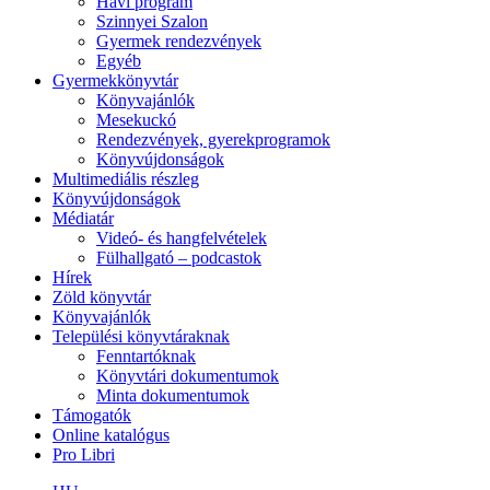
Havi program
Szinnyei Szalon
Gyermek rendezvények
Egyéb
Gyermekkönyvtár
Könyvajánlók
Mesekuckó
Rendezvények, gyerekprogramok
Könyvújdonságok
Multimediális részleg
Könyvújdonságok
Médiatár
Videó- és hangfelvételek
Fülhallgató – podcastok
Hírek
Zöld könyvtár
Könyvajánlók
Települési könyvtáraknak
Fenntartóknak
Könyvtári dokumentumok
Minta dokumentumok
Támogatók
Online katalógus
Pro Libri