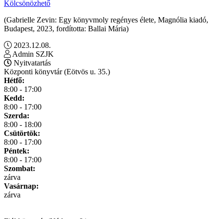
Kölcsönözhető
(Gabrielle Zevin: Egy könyvmoly regényes élete, Magnólia kiadó,
Budapest, 2023, fordította: Ballai Mária)
2023.12.08.
Admin SZJK
Nyitvatartás
Központi könyvtár (Eötvös u. 35.)
Hétfő:
8:00 - 17:00
Kedd:
8:00 - 17:00
Szerda:
8:00 - 18:00
Csütörtök:
8:00 - 17:00
Péntek:
8:00 - 17:00
Szombat:
zárva
Vasárnap:
zárva