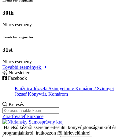
Events for augusztus
30th
Nincs esemény
Events for augusztus
31st
Nincs esemény
Tovabbi események
Newsletter
Facebook
Knižnica Józsefa Szinnyeiho v Komárne / Szinnyei
József Könyvtár, Komárom
Keresés
Zriaďovateľ knižnice
Ha első kézből szeretne értesülni könyvújdonságainkról és
programjainkról, iratkozzon föl hírlevelünkre!