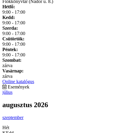
Fiókkönyvtár (Nádor u. 8.)
Hétfő:
9:00 - 17:00
Kedd:
9:00 - 17:00
Szerda:
9:00 - 17:00
Csütörtök:
9:00 - 17:00
Péntek:
9:00 - 17:00
Szombat:
zárva
Vasárnap:
zárva
Online katalógus
Események
július
augusztus 2026
szeptember
Hét
KEdd