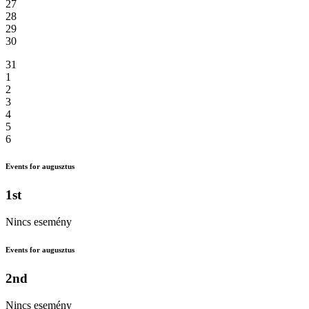
27
28
29
30
31
1
2
3
4
5
6
Events for augusztus
1st
Nincs esemény
Events for augusztus
2nd
Nincs esemény