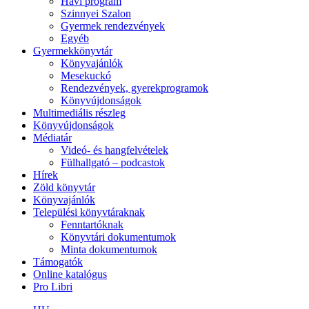
Havi program
Szinnyei Szalon
Gyermek rendezvények
Egyéb
Gyermekkönyvtár
Könyvajánlók
Mesekuckó
Rendezvények, gyerekprogramok
Könyvújdonságok
Multimediális részleg
Könyvújdonságok
Médiatár
Videó- és hangfelvételek
Fülhallgató – podcastok
Hírek
Zöld könyvtár
Könyvajánlók
Települési könyvtáraknak
Fenntartóknak
Könyvtári dokumentumok
Minta dokumentumok
Támogatók
Online katalógus
Pro Libri