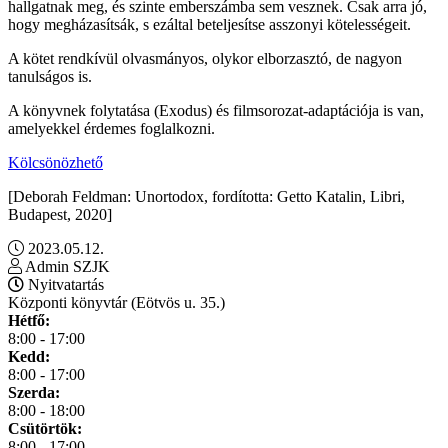
hallgatnak meg, és szinte emberszámba sem vesznek. Csak arra jó,
hogy megházasítsák, s ezáltal beteljesítse asszonyi kötelességeit.
A kötet rendkívül olvasmányos, olykor elborzasztó, de nagyon
tanulságos is.
A könyvnek folytatása (Exodus) és filmsorozat-adaptációja is van,
amelyekkel érdemes foglalkozni.
Kölcsönözhető
[Deborah Feldman: Unortodox, fordította: Getto Katalin, Libri,
Budapest, 2020]
2023.05.12.
Admin SZJK
Nyitvatartás
Központi könyvtár (Eötvös u. 35.)
Hétfő:
8:00 - 17:00
Kedd:
8:00 - 17:00
Szerda:
8:00 - 18:00
Csütörtök:
8:00 - 17:00