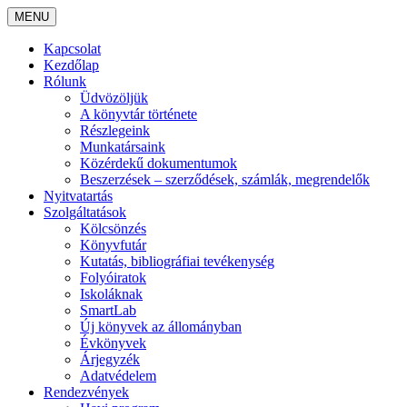
MENU
Kapcsolat
Kezdőlap
Rólunk
Üdvözöljük
A könyvtár története
Részlegeink
Munkatársaink
Közérdekű dokumentumok
Beszerzések – szerződések, számlák, megrendelők
Nyitvatartás
Szolgáltatások
Kölcsönzés
Könyvfutár
Kutatás, bibliográfiai tevékenység
Folyóiratok
Iskoláknak
SmartLab
Új könyvek az állományban
Évkönyvek
Árjegyzék
Adatvédelem
Rendezvények