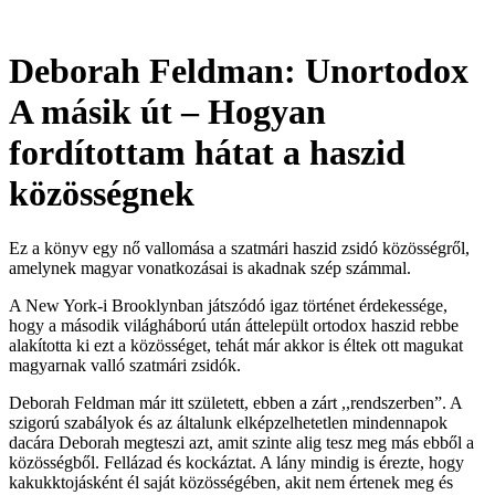
Deborah Feldman: Unortodox
A másik út – Hogyan
fordítottam hátat a haszid
közösségnek
Ez a könyv egy nő vallomása a szatmári haszid zsidó közösségről,
amelynek magyar vonatkozásai is akadnak szép számmal.
A
New York-i Brooklynban játszódó igaz történet érdekessége,
hogy a második világháború után áttelepült ortodox haszid rebbe
alakította ki ezt a közösséget, tehát már akkor is éltek ott magukat
magyarnak valló szatmári zsidók.
Deborah Feldman már itt született, ebben a zárt ,,rendszerben”. A
szigorú szabályok és az általunk elképzelhetetlen mindennapok
dacára Deborah megteszi azt, amit szinte alig tesz meg más ebből a
közösségből. Fellázad és kockáztat. A lány mindig is érezte, hogy
kakukktojásként él saját közösségében, akit nem értenek meg és