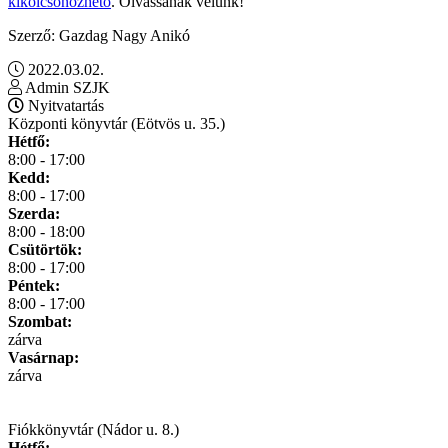
kikölcsönözhető
. Olvassanak velünk!
Szerző: Gazdag Nagy Anikó
2022.03.02.
Admin SZJK
Nyitvatartás
Központi könyvtár (Eötvös u. 35.)
Hétfő:
8:00 - 17:00
Kedd:
8:00 - 17:00
Szerda:
8:00 - 18:00
Csütörtök:
8:00 - 17:00
Péntek:
8:00 - 17:00
Szombat:
zárva
Vasárnap:
zárva
Fiókkönyvtár (Nádor u. 8.)
Hétfő: