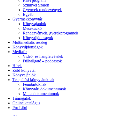
Havi program
Szinnyei Szalon
Gyermek rendezvények
Egyéb
Gyermekkönyvtár
Könyvajánlók
Mesekuckó
Rendezvények, gyerekprogramok
Könyvújdonságok
Multimediális részleg
Könyvújdonságok
Médiatár
Videó- és hangfelvételek
Fülhallgató – podcastok
Hírek
Zöld könyvtár
Könyvajánlók
Települési könyvtáraknak
Fenntartóknak
Könyvtári dokumentumok
Minta dokumentumok
Támogatók
Online katalógus
Pro Libri