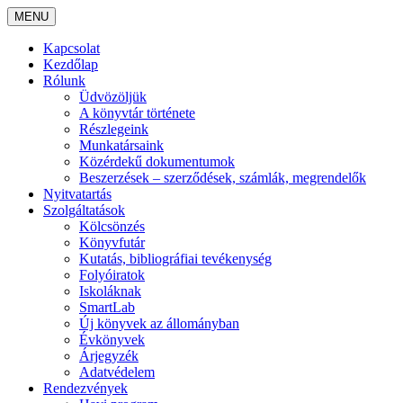
MENU
Kapcsolat
Kezdőlap
Rólunk
Üdvözöljük
A könyvtár története
Részlegeink
Munkatársaink
Közérdekű dokumentumok
Beszerzések – szerződések, számlák, megrendelők
Nyitvatartás
Szolgáltatások
Kölcsönzés
Könyvfutár
Kutatás, bibliográfiai tevékenység
Folyóiratok
Iskoláknak
SmartLab
Új könyvek az állományban
Évkönyvek
Árjegyzék
Adatvédelem
Rendezvények