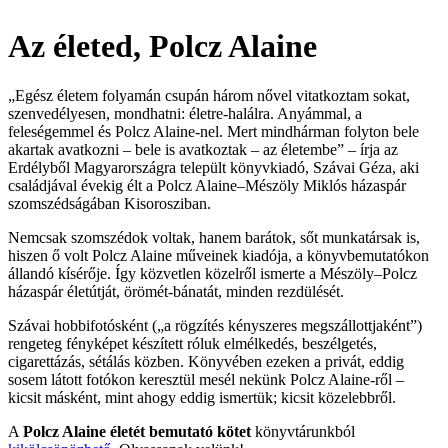
Az életed, Polcz Alaine
„Egész életem folyamán csupán három nővel vitatkoztam sokat,
szenvedélyesen, mondhatni: életre-halálra. Anyámmal, a
feleségemmel és Polcz Alaine-nel. Mert mindhárman folyton bele
akartak avatkozni – bele is avatkoztak – az életembe” – írja az
Erdélyből Magyarországra települt könyvkiadó, Szávai Géza, aki
családjával évekig élt a Polcz Alaine–Mészöly Miklós házaspár
szomszédságában Kisorosziban.
Nemcsak szomszédok voltak, hanem barátok, sőt munkatársak is,
hiszen ő volt Polcz Alaine műveinek kiadója, a könyvbemutatókon
állandó kísérője. Így közvetlen közelről ismerte a Mészöly–Polcz
házaspár életútját, örömét-bánatát, minden rezdülését.
Szávai hobbifotósként („a rögzítés kényszeres megszállottjaként”)
rengeteg fényképet készített róluk elmélkedés, beszélgetés,
cigarettázás, sétálás közben. Könyvében ezeken a privát, eddig
sosem látott fotókon keresztül mesél nekünk Polcz Alaine-ről –
kicsit másként, mint ahogy eddig ismertük; kicsit közelebbről.
A
Polcz Alaine életét bemutató kötet
könyvtárunkból