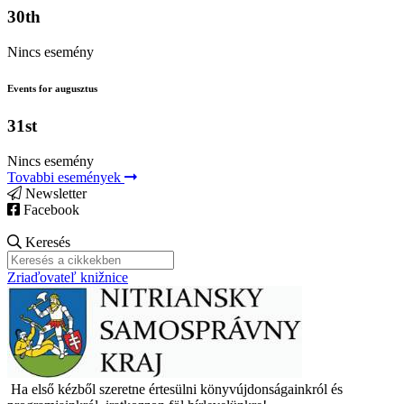
30th
Nincs esemény
Events for augusztus
31st
Nincs esemény
Tovabbi események
Newsletter
Facebook
Keresés
Zriaďovateľ knižnice
Ha első kézből szeretne értesülni könyvújdonságainkról és