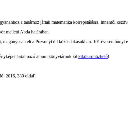
yanahhoz a tanárhoz jártak matematika korrepetálásra. Innentől kezdve
őr melletti Abda határában.
got, magányosan élt a Pozsonyi úti közös lakásukban. 101 évesen hunyt 
 fényképet tartalmazó album könyvtárunkból
kikölcsönözhető
!
dó, 2016, 380 oldal]