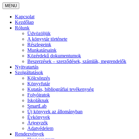
MENU
Kapcsolat
Kezdőlap
Rólunk
Üdvözöljük
A könyvtár története
Részlegeink
Munkatársaink
Közérdekű dokumentumok
Beszerzések – szerződések, számlák, megrendelők
Nyitvatartás
Szolgáltatások
Kölcsönzés
Könyvfutár
Kutatás, bibliográfiai tevékenység
Folyóiratok
Iskoláknak
SmartLab
Új könyvek az állományban
Évkönyvek
Árjegyzék
Adatvédelem
Rendezvények