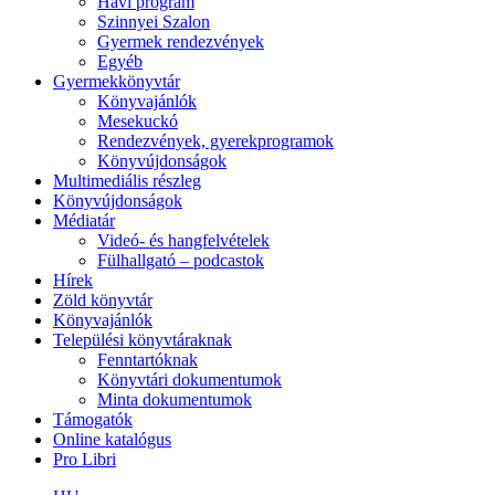
Havi program
Szinnyei Szalon
Gyermek rendezvények
Egyéb
Gyermekkönyvtár
Könyvajánlók
Mesekuckó
Rendezvények, gyerekprogramok
Könyvújdonságok
Multimediális részleg
Könyvújdonságok
Médiatár
Videó- és hangfelvételek
Fülhallgató – podcastok
Hírek
Zöld könyvtár
Könyvajánlók
Települési könyvtáraknak
Fenntartóknak
Könyvtári dokumentumok
Minta dokumentumok
Támogatók
Online katalógus
Pro Libri