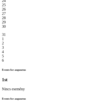
24
25
26
27
28
29
30
31
1
2
3
4
5
6
Events for augusztus
1st
Nincs esemény
Events for augusztus