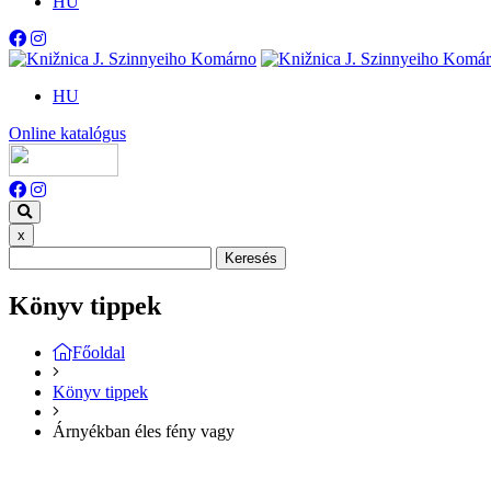
HU
HU
Online katalógus
x
Keresés
Könyv tippek
Főoldal
Könyv tippek
Árnyékban ​éles fény vagy