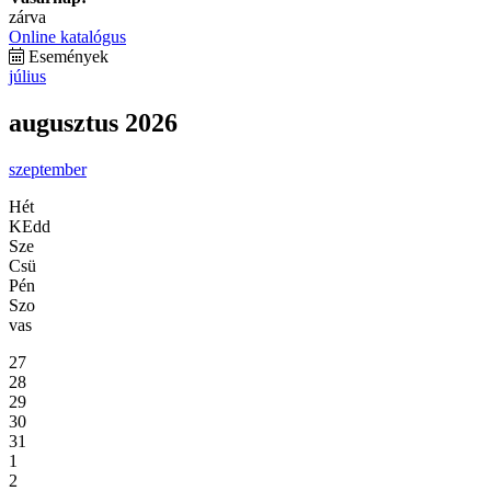
zárva
Online katalógus
Események
július
augusztus 2026
szeptember
Hét
KEdd
Sze
Csü
Pén
Szo
vas
27
28
29
30
31
1
2