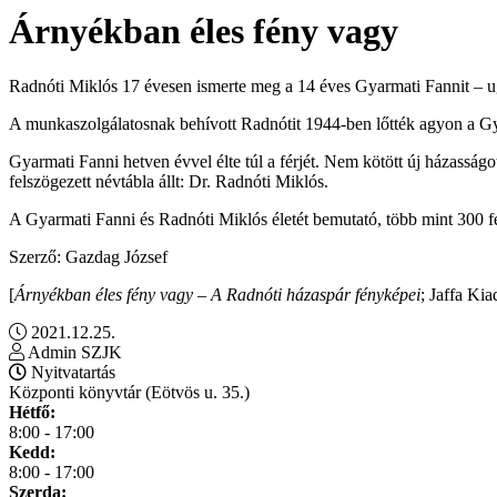
Árnyékban ​éles fény vagy
Radnóti Miklós 17 évesen ismerte meg a 14 éves Gyarmati Fannit – ug
A munkaszolgálatosnak behívott Radnótit 1944-ben lőtték agyon a Gy
Gyarmati Fanni hetven évvel élte túl a férjét. Nem kötött új házassá
felszögezett névtábla állt: Dr. Radnóti Miklós.
A Gyarmati Fanni és Radnóti Miklós életét bemutató, több mint 300
Szerző: Gazdag József
[
Árnyékban éles fény vagy – A Radnóti házaspár fényképei
; Jaffa Kia
2021.12.25.
Admin SZJK
Nyitvatartás
Központi könyvtár (Eötvös u. 35.)
Hétfő:
8:00 - 17:00
Kedd:
8:00 - 17:00
Szerda: