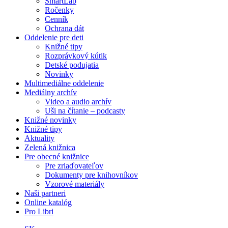
SmartLab
Ročenky
Cenník
Ochrana dát
Oddelenie pre deti
Knižné tipy
Rozprávkový kútik
Detské podujatia
Novinky
Multimediálne oddelenie
Mediálny archív
Video a audio archív
Uši na čítanie – podcasty
Knižné novinky
Knižné tipy
Aktuality
Zelená knižnica
Pre obecné knižnice
Pre zriaďovateľov
Dokumenty pre knihovníkov
Vzorové materiály
Naši partneri
Online katalóg
Pro Libri