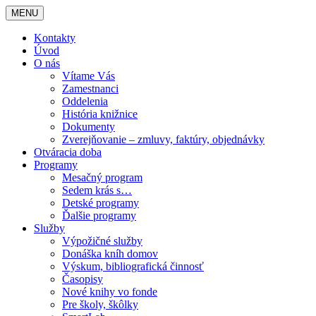
MENU
Kontakty
Úvod
O nás
Vítame Vás
Zamestnanci
Oddelenia
História knižnice
Dokumenty
Zverejňovanie – zmluvy, faktúry, objednávky
Otváracia doba
Programy
Mesačný program
Sedem krás s…
Detské programy
Ďalšie programy
Služby
Výpožičné služby
Donáška kníh domov
Výskum, bibliografická činnosť
Časopisy
Nové knihy vo fonde
Pre školy, škôlky