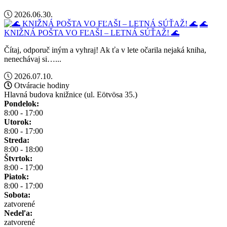
2026.06.30.
🌊
KNIŽNÁ POŠTA VO FĽAŠI – LETNÁ SÚŤAŽ! 🌊
Čítaj, odporuč iným a vyhraj! Ak ťa v lete očarila nejaká kniha,
nenechávaj si…...
2026.07.10.
Otváracie hodiny
Hlavná budova knižnice (ul. Eötvösa 35.)
Pondelok:
8:00 - 17:00
Utorok:
8:00 - 17:00
Streda:
8:00 - 18:00
Štvrtok:
8:00 - 17:00
Piatok:
8:00 - 17:00
Sobota:
zatvorené
Nedeľa:
zatvorené