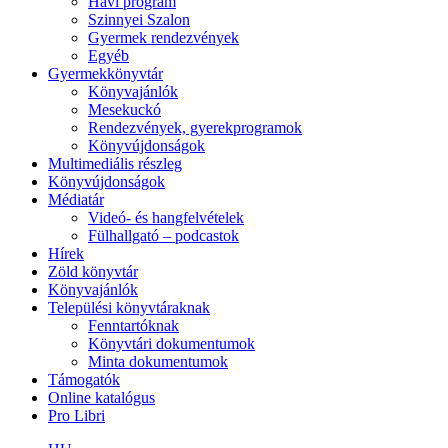
Havi program
Szinnyei Szalon
Gyermek rendezvények
Egyéb
Gyermekkönyvtár
Könyvajánlók
Mesekuckó
Rendezvények, gyerekprogramok
Könyvújdonságok
Multimediális részleg
Könyvújdonságok
Médiatár
Videó- és hangfelvételek
Fülhallgató – podcastok
Hírek
Zöld könyvtár
Könyvajánlók
Települési könyvtáraknak
Fenntartóknak
Könyvtári dokumentumok
Minta dokumentumok
Támogatók
Online katalógus
Pro Libri