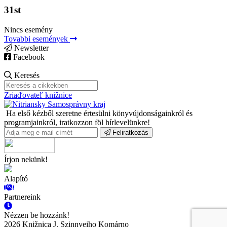
31st
Nincs esemény
Tovabbi események
Newsletter
Facebook
Keresés
Zriaďovateľ knižnice
Ha első kézből szeretne értesülni könyvújdonságainkról és
programjainkról, iratkozzon föl hírlevelünkre!
Feliratkozás
Írjon nekünk!
Alapító
Partnereink
Nézzen be hozzánk!
2026 Knižnica J. Szinnyeiho Komárno