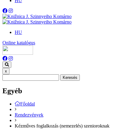
HU
HU
Online katalógus
x
Keresés
Egyéb
Főoldal
Rendezvények
Kézműves foglalkozás (nemezelés) szenioroknak