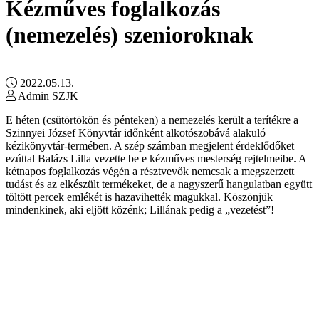
Kézműves foglalkozás
(nemezelés) szenioroknak
2022.05.13.
Admin SZJK
E héten (csütörtökön és pénteken) a nemezelés került a terítékre a
Szinnyei József Könyvtár időnként alkotószobává alakuló
kézikönyvtár-termében. A szép számban megjelent érdeklődőket
ezúttal Balázs Lilla vezette be e kézműves mesterség rejtelmeibe. A
kétnapos foglalkozás végén a résztvevők nemcsak a megszerzett
tudást és az elkészült termékeket, de a nagyszerű hangulatban együtt
töltött percek emlékét is hazavihették magukkal. Köszönjük
mindenkinek, aki eljött közénk; Lillának pedig a „vezetést”!