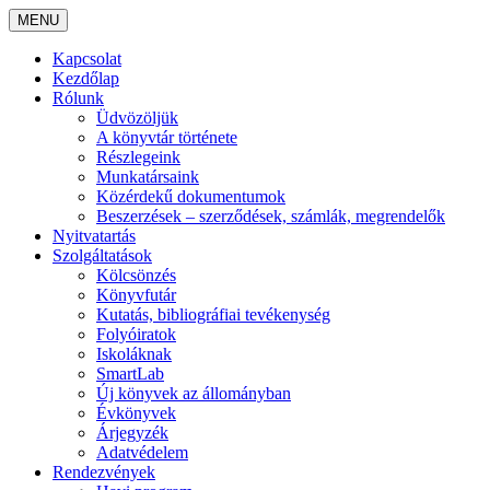
MENU
Kapcsolat
Kezdőlap
Rólunk
Üdvözöljük
A könyvtár története
Részlegeink
Munkatársaink
Közérdekű dokumentumok
Beszerzések – szerződések, számlák, megrendelők
Nyitvatartás
Szolgáltatások
Kölcsönzés
Könyvfutár
Kutatás, bibliográfiai tevékenység
Folyóiratok
Iskoláknak
SmartLab
Új könyvek az állományban
Évkönyvek
Árjegyzék
Adatvédelem
Rendezvények