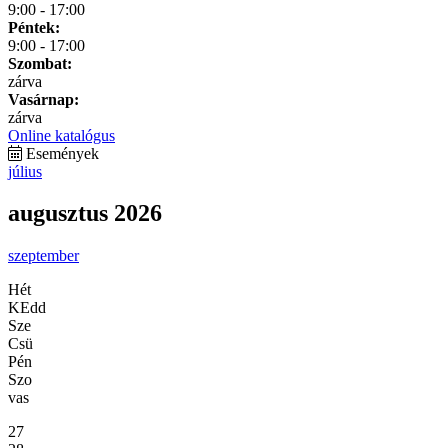
9:00 - 17:00
Péntek:
9:00 - 17:00
Szombat:
zárva
Vasárnap:
zárva
Online katalógus
Események
július
augusztus 2026
szeptember
Hét
KEdd
Sze
Csü
Pén
Szo
vas
27