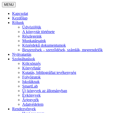
MENU
Kapcsolat
Kezdőlap
Rólunk
Üdvözöljük
A könyvtár története
Részlegeink
Munkatársaink
Közérdekű dokumentumok
Beszerzések – szerződések, számlák, megrendelők
Nyitvatartás
Szolgáltatások
Kölcsönzés
Könyvfutár
Kutatás, bibliográfiai tevékenység
Folyóiratok
Iskoláknak
SmartLab
Új könyvek az állományban
Évkönyvek
Árjegyzék
Adatvédelem
Rendezvények