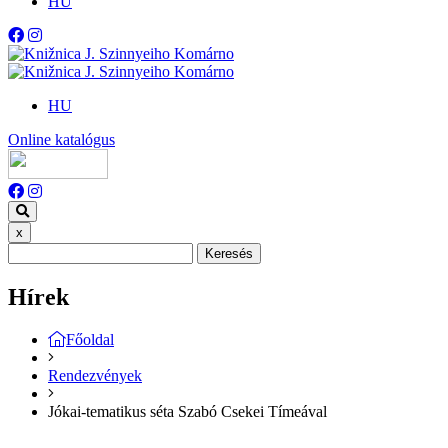
HU
HU
Online katalógus
x
Keresés
Hírek
Főoldal
Rendezvények
Jókai-tematikus séta Szabó Csekei Tímeával