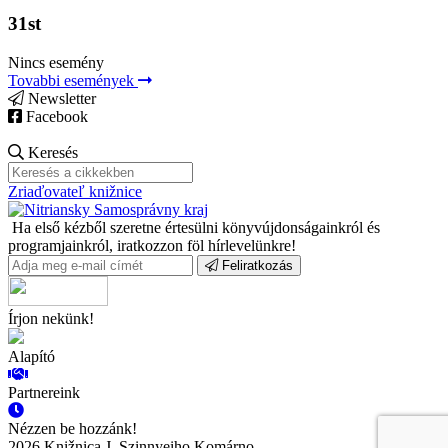
31st
Nincs esemény
Tovabbi események
Newsletter
Facebook
Keresés
Zriaďovateľ knižnice
Ha első kézből szeretne értesülni könyvújdonságainkról és
programjainkról, iratkozzon föl hírlevelünkre!
Feliratkozás
Írjon nekünk!
Alapító
Partnereink
Nézzen be hozzánk!
2026 Knižnica J. Szinnyeiho Komárno