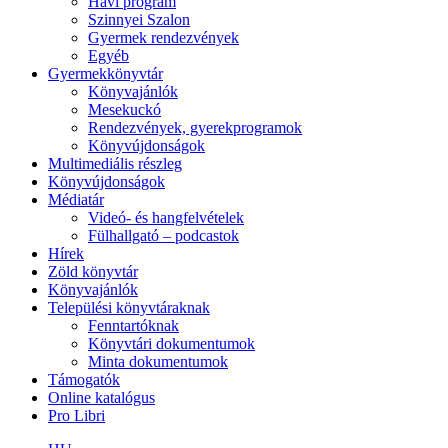
Havi program
Szinnyei Szalon
Gyermek rendezvények
Egyéb
Gyermekkönyvtár
Könyvajánlók
Mesekuckó
Rendezvények, gyerekprogramok
Könyvújdonságok
Multimediális részleg
Könyvújdonságok
Médiatár
Videó- és hangfelvételek
Fülhallgató – podcastok
Hírek
Zöld könyvtár
Könyvajánlók
Települési könyvtáraknak
Fenntartóknak
Könyvtári dokumentumok
Minta dokumentumok
Támogatók
Online katalógus
Pro Libri