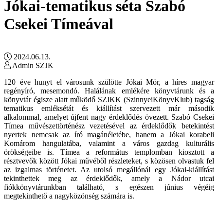
Jókai-tematikus séta Szabó
Csekei Tímeával
2024.06.13.
Admin SZJK
120 éve hunyt el városunk szülötte Jókai Mór, a híres magyar
regényíró, mesemondó. Halálának emlékére könyvtárunk és a
könyvtár égisze alatt működő SZIKK (SzinnyeiKönyvKlub) tagság
tematikus emléksétát és kiállítást szervezett már második
alkalommal, amelyet újfent nagy érdeklődés övezett. Szabó Csekei
Tímea művészettörténész vezetésével az érdeklődők betekintést
nyertek nemcsak az író magánéletébe, hanem a Jókai korabeli
Komárom hangulatába, valamint a város gazdag kulturális
örökségeibe is. Tímea a református templomban kiosztott a
résztvevők között Jókai művéből részleteket, s közösen olvastuk fel
az izgalmas történetet. Az utolsó megállónál egy Jókai-kiállítást
tekinthettek meg az érdeklődők, amely a Nádor utcai
fiókkönyvtárunkban található, s egészen június végéig
megtekinthető a nagyközönség számára is.