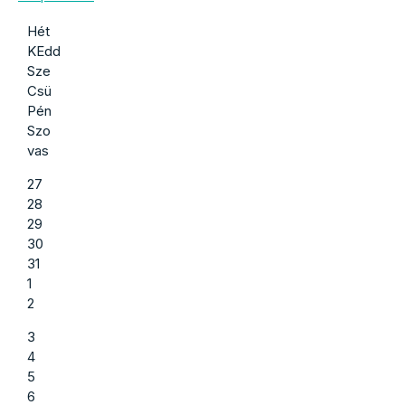
Hét
KEdd
Sze
Csü
Pén
Szo
vas
27
28
29
30
31
1
2
3
4
5
6