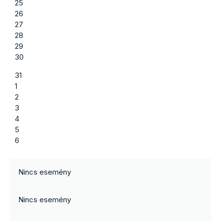
25
26
27
28
29
30
31
1
2
3
4
5
6
Nincs esemény
Nincs esemény