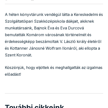
A héten könyvtárunk vendégül látta a Kereskedelmi és
Szolgáltatóipari Szakközépiskola diákjait, akiknek
munkatársaink, Bajnok Éva és Eva Durcová
bemutatták Komárom városának történelmét és
érdekességképp beszámoltak V. László király életéről
és Kottanner Jánosné Wolfram Ilonáról, aki ellopta a
Szent Koronát.
Köszönjük, hogy eljöttek és meghallgatták az izgalmas
előadást!
További cikkeink