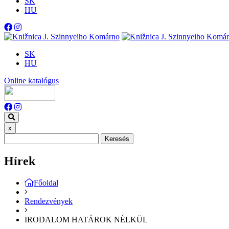
SK
HU
SK
HU
Online katalógus
x
Keresés
Hírek
Főoldal
Rendezvények
IRODALOM HATÁROK NÉLKÜL