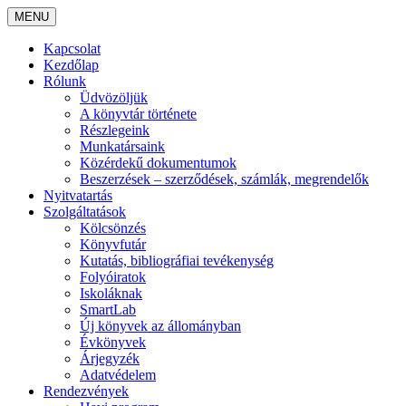
MENU
Kapcsolat
Kezdőlap
Rólunk
Üdvözöljük
A könyvtár története
Részlegeink
Munkatársaink
Közérdekű dokumentumok
Beszerzések – szerződések, számlák, megrendelők
Nyitvatartás
Szolgáltatások
Kölcsönzés
Könyvfutár
Kutatás, bibliográfiai tevékenység
Folyóiratok
Iskoláknak
SmartLab
Új könyvek az állományban
Évkönyvek
Árjegyzék
Adatvédelem
Rendezvények