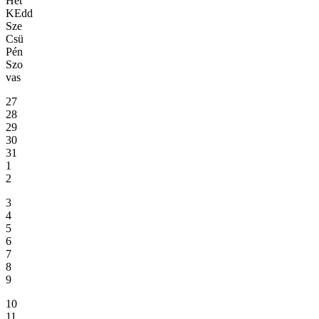
Hét
KEdd
Sze
Csü
Pén
Szo
vas
27
28
29
30
31
1
2
3
4
5
6
7
8
9
10
11