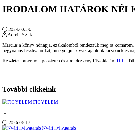
IRODALOM HATÁROK NÉL
2024.02.29.
Admin SZJK
Március a könyv hónapja, ezalkalomból rendezzük meg (a komáromi Sz
négynapos fesztiválunkat, amelyet jó szívvel ajánlunk kicsiknek és 
Részletes program a poszteren és a rendezvény FB-oldalán,
ITT
talál
További cikkeink
FIGYELEM
...
2026.06.17.
Nyári nyitvatartás