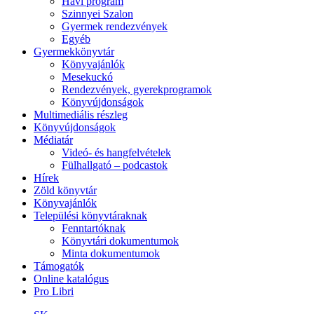
Havi program
Szinnyei Szalon
Gyermek rendezvények
Egyéb
Gyermekkönyvtár
Könyvajánlók
Mesekuckó
Rendezvények, gyerekprogramok
Könyvújdonságok
Multimediális részleg
Könyvújdonságok
Médiatár
Videó- és hangfelvételek
Fülhallgató – podcastok
Hírek
Zöld könyvtár
Könyvajánlók
Települési könyvtáraknak
Fenntartóknak
Könyvtári dokumentumok
Minta dokumentumok
Támogatók
Online katalógus
Pro Libri