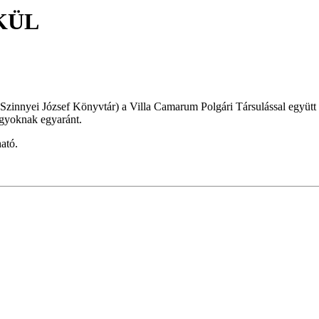
KÜL
innyei József Könyvtár) a Villa Camarum Polgári Társulással együtt 
nagyoknak egyaránt.
ható.