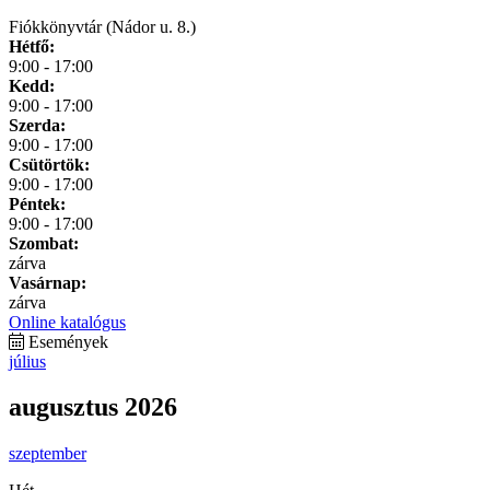
Fiókkönyvtár (Nádor u. 8.)
Hétfő:
9:00 - 17:00
Kedd:
9:00 - 17:00
Szerda:
9:00 - 17:00
Csütörtök:
9:00 - 17:00
Péntek:
9:00 - 17:00
Szombat:
zárva
Vasárnap:
zárva
Online katalógus
Események
július
augusztus 2026
szeptember