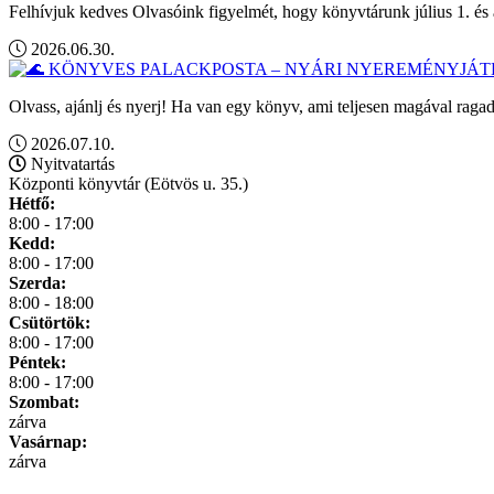
Felhívjuk kedves Olvasóink figyelmét, hogy könyvtárunk július 1. és 
2026.06.30.
Olvass, ajánlj és nyerj! Ha van egy könyv, ami teljesen magával ragad
2026.07.10.
Nyitvatartás
Központi könyvtár (Eötvös u. 35.)
Hétfő:
8:00 - 17:00
Kedd:
8:00 - 17:00
Szerda:
8:00 - 18:00
Csütörtök:
8:00 - 17:00
Péntek:
8:00 - 17:00
Szombat:
zárva
Vasárnap:
zárva