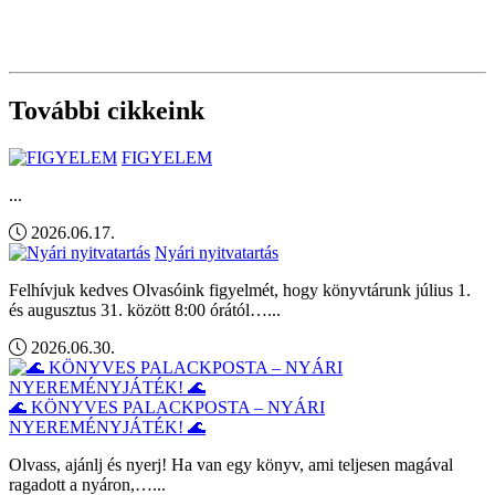
További cikkeink
FIGYELEM
...
2026.06.17.
Nyári nyitvatartás
Felhívjuk kedves Olvasóink figyelmét, hogy könyvtárunk július 1.
és augusztus 31. között 8:00 órától…...
2026.06.30.
🌊 KÖNYVES PALACKPOSTA – NYÁRI
NYEREMÉNYJÁTÉK! 🌊
Olvass, ajánlj és nyerj! Ha van egy könyv, ami teljesen magával
ragadott a nyáron,…...