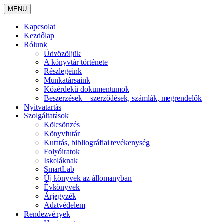
MENU
Kapcsolat
Kezdőlap
Rólunk
Üdvözöljük
A könyvtár története
Részlegeink
Munkatársaink
Közérdekű dokumentumok
Beszerzések – szerződések, számlák, megrendelők
Nyitvatartás
Szolgáltatások
Kölcsönzés
Könyvfutár
Kutatás, bibliográfiai tevékenység
Folyóiratok
Iskoláknak
SmartLab
Új könyvek az állományban
Évkönyvek
Árjegyzék
Adatvédelem
Rendezvények