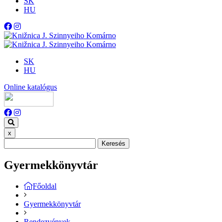
SK
HU
SK
HU
Online katalógus
x
Keresés
Gyermekkönyvtár
Főoldal
Gyermekkönyvtár
Rendezvények