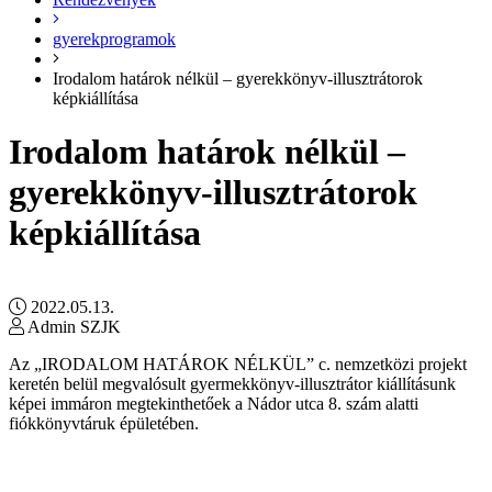
gyerekprogramok
Irodalom határok nélkül – gyerekkönyv-illusztrátorok
képkiállítása
Irodalom határok nélkül –
gyerekkönyv-illusztrátorok
képkiállítása
2022.05.13.
Admin SZJK
Az „IRODALOM HATÁROK NÉLKÜL” c. nemzetközi projekt
keretén belül megvalósult gyermekkönyv-illusztrátor kiállításunk
képei immáron megtekinthetőek a Nádor utca 8. szám alatti
fiókkönyvtáruk épületében.