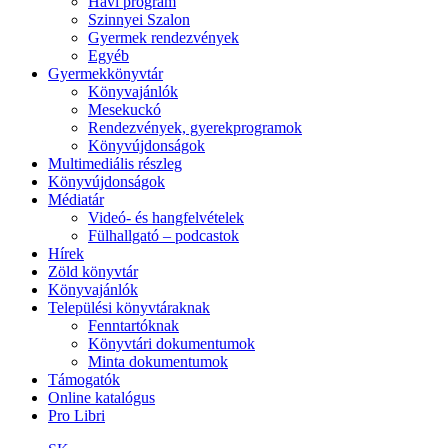
Havi program
Szinnyei Szalon
Gyermek rendezvények
Egyéb
Gyermekkönyvtár
Könyvajánlók
Mesekuckó
Rendezvények, gyerekprogramok
Könyvújdonságok
Multimediális részleg
Könyvújdonságok
Médiatár
Videó- és hangfelvételek
Fülhallgató – podcastok
Hírek
Zöld könyvtár
Könyvajánlók
Települési könyvtáraknak
Fenntartóknak
Könyvtári dokumentumok
Minta dokumentumok
Támogatók
Online katalógus
Pro Libri