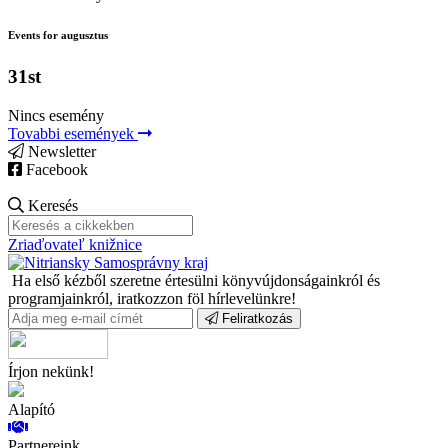
Events for augusztus
31st
Nincs esemény
Tovabbi események
Newsletter
Facebook
Keresés
Zriaďovateľ knižnice
Ha első kézből szeretne értesülni könyvújdonságainkról és
programjainkról, iratkozzon föl hírlevelünkre!
Feliratkozás
Írjon nekünk!
Alapító
Partnereink