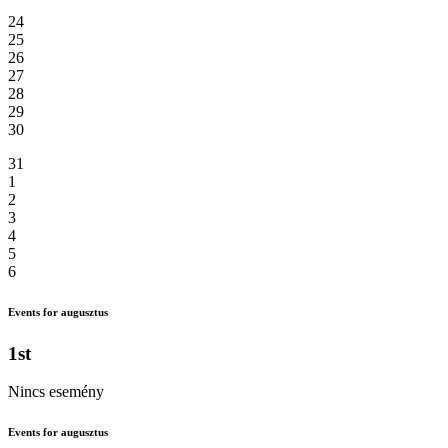
24
25
26
27
28
29
30
31
1
2
3
4
5
6
Events for augusztus
1st
Nincs esemény
Events for augusztus