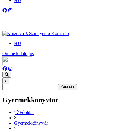
HU
HU
Online katalógus
x
Keresés
Gyermekkönyvtár
Főoldal
Gyermekkönyvtár