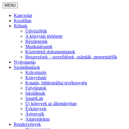
MENU
Kapcsolat
Kezdőlap
Rólunk
Üdvözöljük
A könyvtár története
Részlegeink
Munkatársaink
Közérdekű dokumentumok
Beszerzések – szerződések, számlák, megrendelők
Nyitvatartás
Szolgáltatások
Kölcsönzés
Könyvfutár
Kutatás, bibliográfiai tevékenység
Folyóiratok
Iskoláknak
SmartLab
Új könyvek az állományban
Évkönyvek
Árjegyzék
Adatvédelem
Rendezvények