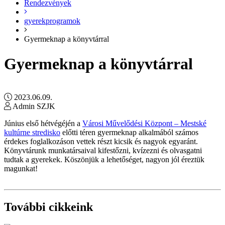
Rendezvények
gyerekprogramok
Gyermeknap a könyvtárral
Gyermeknap a könyvtárral
2023.06.09.
Admin SZJK
Június első hétvégéjén a
Városi Művelődési Központ – Mestské
kultúrne stredisko
előtti téren gyermeknap alkalmából számos
érdekes foglalkozáson vettek részt kicsik és nagyok egyaránt.
Könyvtárunk munkatársaival kifestőzni, kvízezni és olvasgatni
tudtak a gyerekek. Köszönjük a lehetőséget, nagyon jól éreztük
magunkat!
További cikkeink