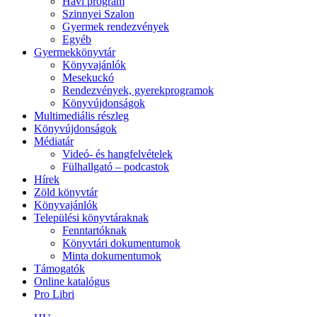
Havi program
Szinnyei Szalon
Gyermek rendezvények
Egyéb
Gyermekkönyvtár
Könyvajánlók
Mesekuckó
Rendezvények, gyerekprogramok
Könyvújdonságok
Multimediális részleg
Könyvújdonságok
Médiatár
Videó- és hangfelvételek
Fülhallgató – podcastok
Hírek
Zöld könyvtár
Könyvajánlók
Települési könyvtáraknak
Fenntartóknak
Könyvtári dokumentumok
Minta dokumentumok
Támogatók
Online katalógus
Pro Libri