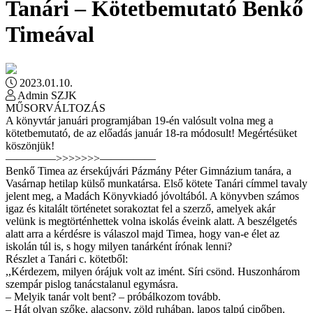
Tanári – Kötetbemutató Benkő
Timeával
2023.01.10.
Admin SZJK
MŰSORVÁLTOZÁS
A könyvtár januári programjában 19-én valósult volna meg a
kötetbemutató, de az előadás január 18-ra módosult! Megértésüket
köszönjük!
————–>>>>>>>—————
Benkő Timea az érsekújvári Pázmány Péter Gimnázium tanára, a
Vasárnap hetilap külső munkatársa. Első kötete Tanári címmel tavaly
jelent meg, a Madách Könyvkiadó jóvoltából. A könyvben számos
igaz és kitalált történetet sorakoztat fel a szerző, amelyek akár
velünk is megtörténhettek volna iskolás éveink alatt. A beszélgetés
alatt arra a kérdésre is válaszol majd Timea, hogy van-e élet az
iskolán túl is, s hogy milyen tanárként írónak lenni?
Részlet a Tanári c. kötetből:
,,Kérdezem, milyen órájuk volt az imént. Síri csönd. Huszonhárom
szempár pislog tanácstalanul egymásra.
– Melyik tanár volt bent? – próbálkozom tovább.
– Hát olyan szőke, alacsony, zöld ruhában, lapos talpú cipőben.