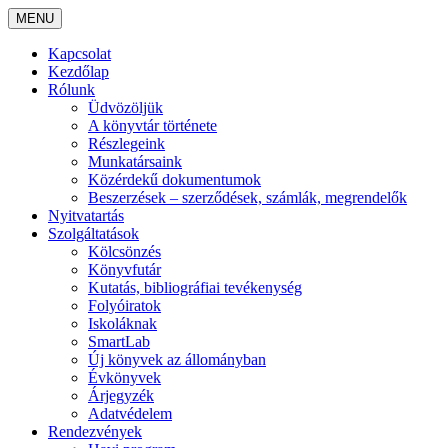
MENU
Kapcsolat
Kezdőlap
Rólunk
Üdvözöljük
A könyvtár története
Részlegeink
Munkatársaink
Közérdekű dokumentumok
Beszerzések – szerződések, számlák, megrendelők
Nyitvatartás
Szolgáltatások
Kölcsönzés
Könyvfutár
Kutatás, bibliográfiai tevékenység
Folyóiratok
Iskoláknak
SmartLab
Új könyvek az állományban
Évkönyvek
Árjegyzék
Adatvédelem
Rendezvények