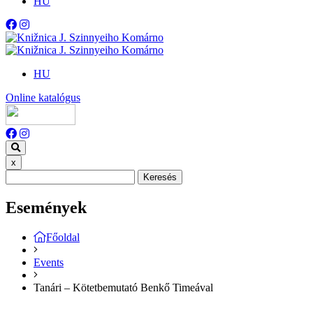
HU
HU
Online katalógus
x
Keresés
Események
Főoldal
Events
Tanári – Kötetbemutató Benkő Timeával