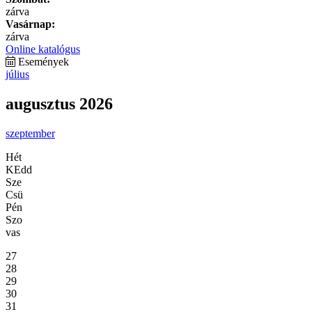
zárva
Vasárnap:
zárva
Online katalógus
Események
július
augusztus 2026
szeptember
Hét
KEdd
Sze
Csü
Pén
Szo
vas
27
28
29
30
31