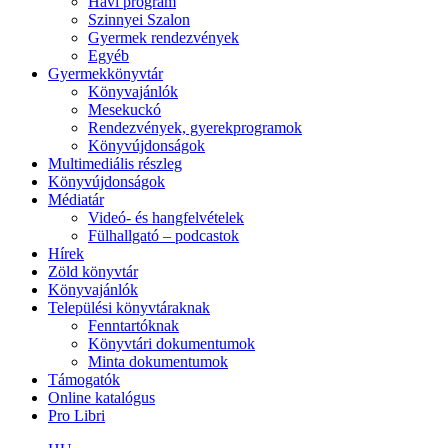
Havi program
Szinnyei Szalon
Gyermek rendezvények
Egyéb
Gyermekkönyvtár
Könyvajánlók
Mesekuckó
Rendezvények, gyerekprogramok
Könyvújdonságok
Multimediális részleg
Könyvújdonságok
Médiatár
Videó- és hangfelvételek
Fülhallgató – podcastok
Hírek
Zöld könyvtár
Könyvajánlók
Települési könyvtáraknak
Fenntartóknak
Könyvtári dokumentumok
Minta dokumentumok
Támogatók
Online katalógus
Pro Libri