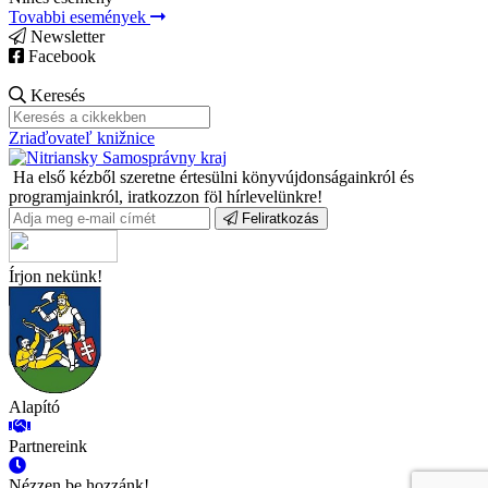
Tovabbi események
Newsletter
Facebook
Keresés
Zriaďovateľ knižnice
Ha első kézből szeretne értesülni könyvújdonságainkról és
programjainkról, iratkozzon föl hírlevelünkre!
Feliratkozás
Írjon nekünk!
Alapító
Partnereink
Nézzen be hozzánk!