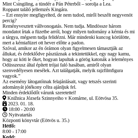
Mint Csingiling, a tündér a Pán Péterből – sorolja a Lea.
Roppant találó jellemzés Kingára.
– Ezt ennyire megfigyelted, de nem tudod, miről beszélt negyvenöt
percig?
Reményvesztett vállvonogatás. Nem tudja. Mindössze három
mondatot írtak a füzetbe arról, hogy milyen tudomány a kémia és mi
a tárgya, mégsem tudja felidézni. Már mindenki kuncog körülötte,
mert a kémiafüzet ott hever előtte a padon.
Szóval, amikor az én órámon olyan figyelmesen támasztják az
állukat, és érdeklődve pásztáznak a tekintetükkel, egy nagy kamu,
hogy az köti le őket, hogyan lapultak a görög katonák a leleményes
Odüsszeusz által épített trójai faló hasában, amiről olyan
szenvedélyesen mesélek. Azt találgatják, melyik rajzfilmfigura
vagyok.”
Az esemény látogatóinak felajánlásait, vagy tetszés szerinti
adományát jótékony célra ajánljuk fel.
Minden érdeklődőt várunk szeretettel!
Knižnica Józsefa Szinnyeiho v Komárne, ul. Eötvösa 35.
2023. 01. 18.
18:00 - 20:00
Nyitvatartás
Központi könyvtár (Eötvös u. 35.)
Hétfő:
8:00 - 17:00
Kedd: