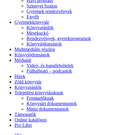
Havi program
Szinnyei Szalon
Gyermek rendezvények
Egyéb
Gyermekkönyvtár
Könyvajánlók
Mesekuckó
Rendezvények, gyerekprogramok
Könyvújdonságok
Multimediális részleg
Könyvújdonságok
Médiatár
Videó- és hangfelvételek
Fülhallgató – podcastok
Hírek
Zöld könyvtár
Könyvajánlók
Települési könyvtáraknak
Fenntartóknak
Könyvtári dokumentumok
Minta dokumentumok
Támogatók
Online katalógus
Pro Libri