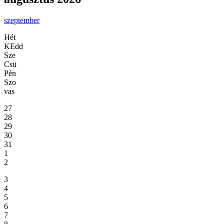
szeptember
Hét
KEdd
Sze
Csü
Pén
Szo
vas
27
28
29
30
31
1
2
3
4
5
6
7