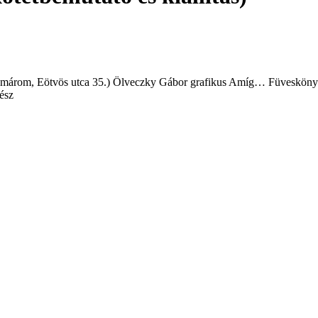
Komárom, Eötvös utca 35.) Ölveczky Gábor grafikus Amíg… Füveskönyv
ész