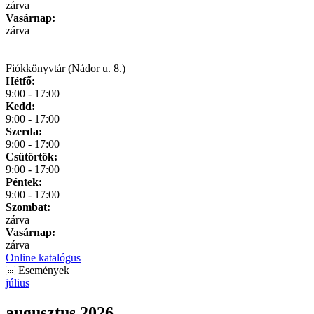
zárva
Vasárnap:
zárva
Fiókkönyvtár (Nádor u. 8.)
Hétfő:
9:00 - 17:00
Kedd:
9:00 - 17:00
Szerda:
9:00 - 17:00
Csütörtök:
9:00 - 17:00
Péntek:
9:00 - 17:00
Szombat:
zárva
Vasárnap:
zárva
Online katalógus
Események
július
augusztus 2026