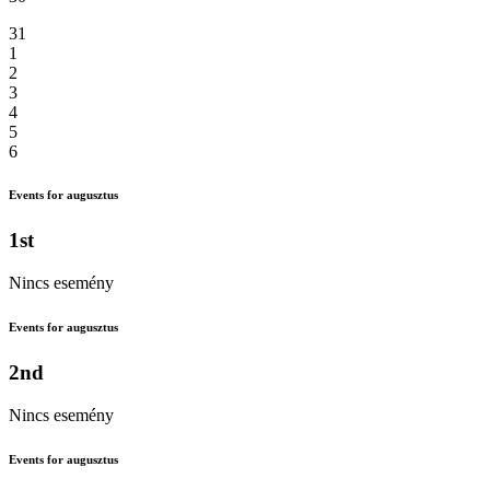
31
1
2
3
4
5
6
Events for augusztus
1st
Nincs esemény
Events for augusztus
2nd
Nincs esemény
Events for augusztus