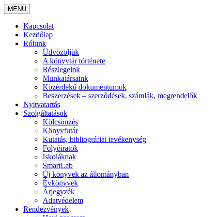
MENU
Kapcsolat
Kezdőlap
Rólunk
Üdvözöljük
A könyvtár története
Részlegeink
Munkatársaink
Közérdekű dokumentumok
Beszerzések – szerződések, számlák, megrendelők
Nyitvatartás
Szolgáltatások
Kölcsönzés
Könyvfutár
Kutatás, bibliográfiai tevékenység
Folyóiratok
Iskoláknak
SmartLab
Új könyvek az állományban
Évkönyvek
Árjegyzék
Adatvédelem
Rendezvények