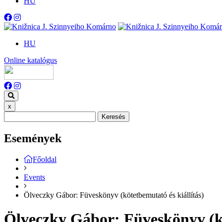
HU
HU
Online katalógus
x
Keresés
Események
Főoldal
Events
Ölveczky Gábor: Füveskönyv (kötetbemutató és kiállítás)
Ölveczky Gábor: Füveskönyv (kö