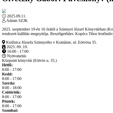
2025.09.11.
Admin SZJK
2025. szeptember 19-én 16 órától a Szinnyei József Könyvtárban (
rendezett kiállítás megnyitója. Beszélgetőtárs: Kopócs Tibor festőműv
Knižnica Józsefa Szinnyeiho v Komárne, ul. Eötvösa 35.
2025. 09. 19.
16:00 - 17:00
Nyitvatartás
Központi könyvtár (Eötvös u. 35.)
Hétfő:
8:00 - 17:00
Kedd:
8:00 - 17:00
Szerda:
8:00 - 18:00
Csütörtök:
8:00 - 17:00
Péntek:
8:00 - 17:00
Szombat: