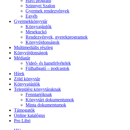
Havi program
Szinnyei Szalon
Gyermek rendezvények
Egyéb
Gyermekkönyvtár
Könyvajánlók
Mesekuckó
Rendezvények, gyerekprogramok
Könyvújdonságok
Multimediális részleg
Könyvújdonságok
Médiatár
Videó- és hangfelvételek
Fülhallgató – podcastok
Hírek
Zöld könyvtár
Könyvajánlók
Települési könyvtáraknak
Fenntartóknak
Könyvtári dokumentumok
Minta dokumentumok
Támogatók
Online katalógus
Pro Libri