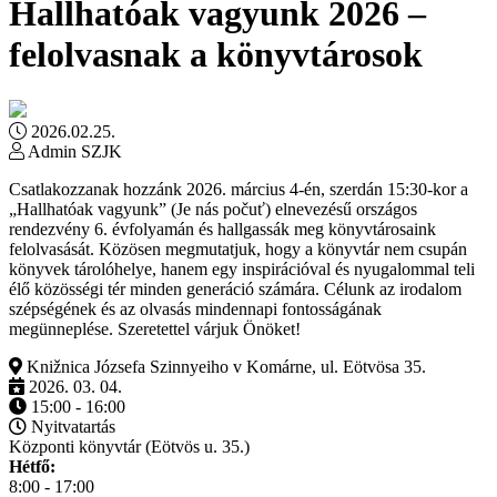
Hallhatóak vagyunk 2026 –
felolvasnak a könyvtárosok
2026.02.25.
Admin SZJK
Csatlakozzanak hozzánk 2026. március 4-én, szerdán 15:30-kor a
„Hallhatóak vagyunk” (Je nás počuť) elnevezésű országos
rendezvény 6. évfolyamán és hallgassák meg könyvtárosaink
felolvasását. Közösen megmutatjuk, hogy a könyvtár nem csupán
könyvek tárolóhelye, hanem egy inspirációval és nyugalommal teli
élő közösségi tér minden generáció számára. Célunk az irodalom
szépségének és az olvasás mindennapi fontosságának
megünneplése. Szeretettel várjuk Önöket!
Knižnica Józsefa Szinnyeiho v Komárne, ul. Eötvösa 35.
2026. 03. 04.
15:00 - 16:00
Nyitvatartás
Központi könyvtár (Eötvös u. 35.)
Hétfő:
8:00 - 17:00