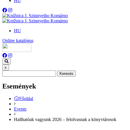
HU
HU
Online katalógus
x
Keresés
Események
Főoldal
Events
Hallhatóak vagyunk 2026 – felolvasnak a könyvtárosok