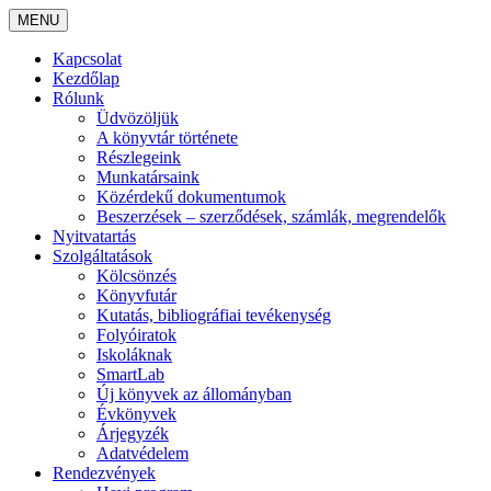
MENU
Kapcsolat
Kezdőlap
Rólunk
Üdvözöljük
A könyvtár története
Részlegeink
Munkatársaink
Közérdekű dokumentumok
Beszerzések – szerződések, számlák, megrendelők
Nyitvatartás
Szolgáltatások
Kölcsönzés
Könyvfutár
Kutatás, bibliográfiai tevékenység
Folyóiratok
Iskoláknak
SmartLab
Új könyvek az állományban
Évkönyvek
Árjegyzék
Adatvédelem
Rendezvények