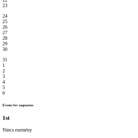
23
24
25
26
27
28
29
30
31
1
2
3
4
5
6
Events for augusztus
1st
Nincs esemény