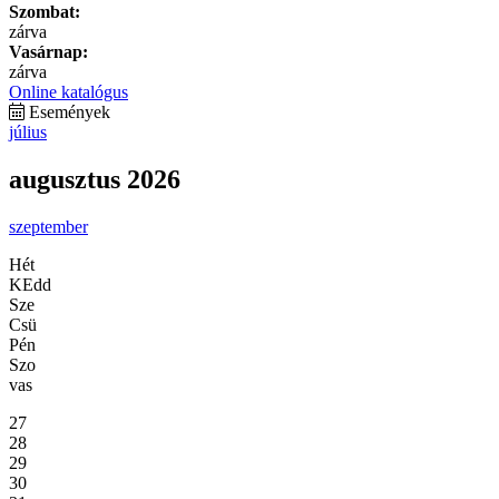
Szombat:
zárva
Vasárnap:
zárva
Online katalógus
Események
július
augusztus 2026
szeptember
Hét
KEdd
Sze
Csü
Pén
Szo
vas
27
28
29
30