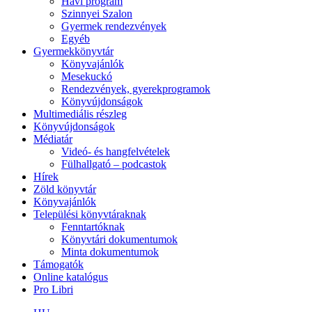
Havi program
Szinnyei Szalon
Gyermek rendezvények
Egyéb
Gyermekkönyvtár
Könyvajánlók
Mesekuckó
Rendezvények, gyerekprogramok
Könyvújdonságok
Multimediális részleg
Könyvújdonságok
Médiatár
Videó- és hangfelvételek
Fülhallgató – podcastok
Hírek
Zöld könyvtár
Könyvajánlók
Települési könyvtáraknak
Fenntartóknak
Könyvtári dokumentumok
Minta dokumentumok
Támogatók
Online katalógus
Pro Libri