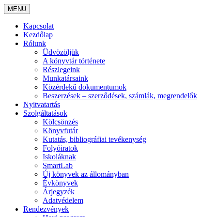
MENU
Kapcsolat
Kezdőlap
Rólunk
Üdvözöljük
A könyvtár története
Részlegeink
Munkatársaink
Közérdekű dokumentumok
Beszerzések – szerződések, számlák, megrendelők
Nyitvatartás
Szolgáltatások
Kölcsönzés
Könyvfutár
Kutatás, bibliográfiai tevékenység
Folyóiratok
Iskoláknak
SmartLab
Új könyvek az állományban
Évkönyvek
Árjegyzék
Adatvédelem
Rendezvények