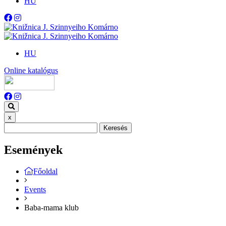
HU
HU
Online katalógus
x
Keresés
Események
Főoldal
Events
Baba-mama klub