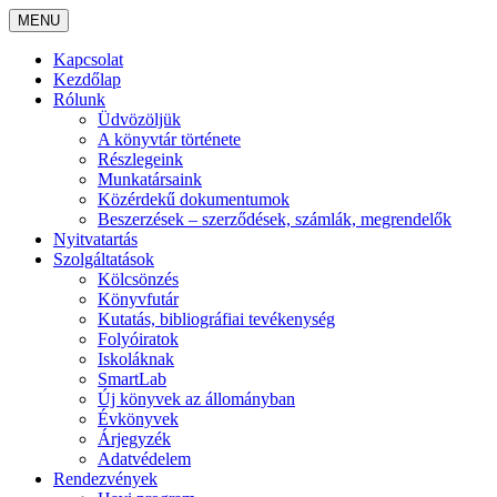
MENU
Kapcsolat
Kezdőlap
Rólunk
Üdvözöljük
A könyvtár története
Részlegeink
Munkatársaink
Közérdekű dokumentumok
Beszerzések – szerződések, számlák, megrendelők
Nyitvatartás
Szolgáltatások
Kölcsönzés
Könyvfutár
Kutatás, bibliográfiai tevékenység
Folyóiratok
Iskoláknak
SmartLab
Új könyvek az állományban
Évkönyvek
Árjegyzék
Adatvédelem
Rendezvények