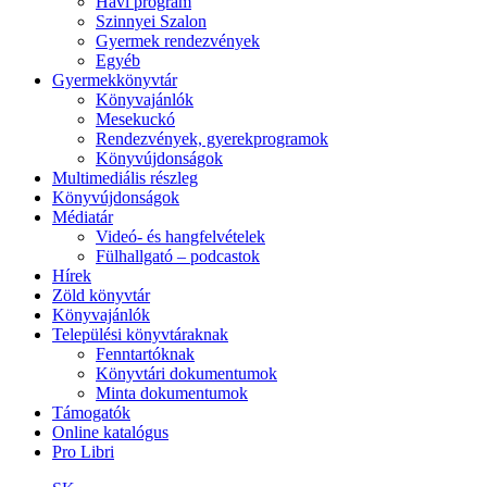
Havi program
Szinnyei Szalon
Gyermek rendezvények
Egyéb
Gyermekkönyvtár
Könyvajánlók
Mesekuckó
Rendezvények, gyerekprogramok
Könyvújdonságok
Multimediális részleg
Könyvújdonságok
Médiatár
Videó- és hangfelvételek
Fülhallgató – podcastok
Hírek
Zöld könyvtár
Könyvajánlók
Települési könyvtáraknak
Fenntartóknak
Könyvtári dokumentumok
Minta dokumentumok
Támogatók
Online katalógus
Pro Libri