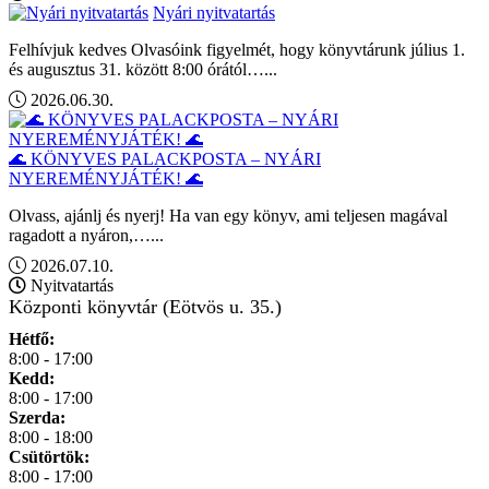
Nyári nyitvatartás
Felhívjuk kedves Olvasóink figyelmét, hogy könyvtárunk július 1.
és augusztus 31. között 8:00 órától…...
2026.06.30.
🌊 KÖNYVES PALACKPOSTA – NYÁRI
NYEREMÉNYJÁTÉK! 🌊
Olvass, ajánlj és nyerj! Ha van egy könyv, ami teljesen magával
ragadott a nyáron,…...
2026.07.10.
Nyitvatartás
Központi könyvtár (Eötvös u. 35.)
Hétfő:
8:00 - 17:00
Kedd:
8:00 - 17:00
Szerda:
8:00 - 18:00
Csütörtök:
8:00 - 17:00