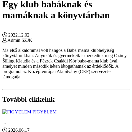
Egy klub babáknak és
mamáknak a könyvtárban
2022.12.02.
Admin SZJK
Ma első alkalommal volt hangos a Baba-mama klubhelyiség
könyvtárunkban. Anyukák és gyermekeik ismerkedtek meg Ozimy
Šilling Klaudia és a Fészek Családi Kör baba-mama klubjával,
amelyet minden második héten látogathatnak az érdeklődők. A
programot az Közép-európai Alapítvány (CEF) szervezete
támogatja.
További cikkeink
FIGYELEM
...
2026.06.17.