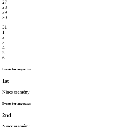
27
28
29
30
31
1
2
3
4
5
6
Events for augusztus
1st
Nincs esemény
Events for augusztus
2nd
Nincs esemény