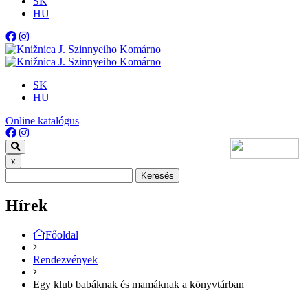
SK
HU
SK
HU
Online katalógus
x
Keresés
Hírek
Főoldal
Rendezvények
Egy klub babáknak és mamáknak a könyvtárban