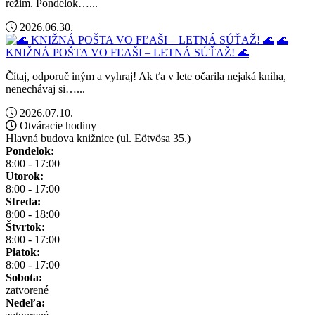
režim. Pondelok…...
2026.06.30.
🌊
KNIŽNÁ POŠTA VO FĽAŠI – LETNÁ SÚŤAŽ! 🌊
Čítaj, odporuč iným a vyhraj! Ak ťa v lete očarila nejaká kniha,
nenechávaj si…...
2026.07.10.
Otváracie hodiny
Hlavná budova knižnice (ul. Eötvösa 35.)
Pondelok:
8:00 - 17:00
Utorok:
8:00 - 17:00
Streda:
8:00 - 18:00
Štvrtok:
8:00 - 17:00
Piatok:
8:00 - 17:00
Sobota:
zatvorené
Nedeľa: