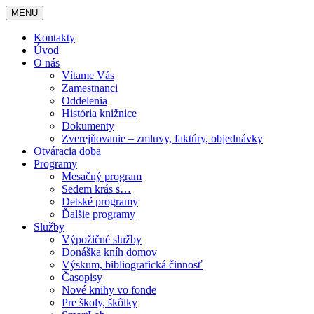
MENU
Kontakty
Úvod
O nás
Vítame Vás
Zamestnanci
Oddelenia
História knižnice
Dokumenty
Zverejňovanie – zmluvy, faktúry, objednávky
Otváracia doba
Programy
Mesačný program
Sedem krás s…
Detské programy
Ďalšie programy
Služby
Výpožičné služby
Donáška kníh domov
Výskum, bibliografická činnosť
Časopisy
Nové knihy vo fonde
Pre školy, škôlky