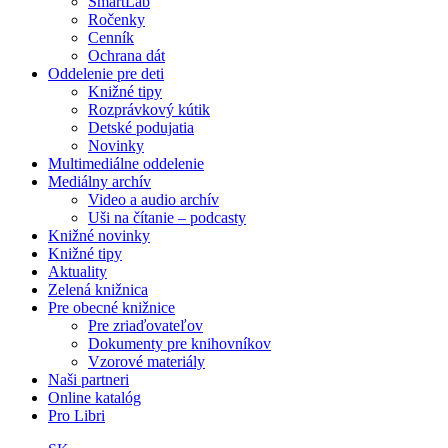
SmartLab
Ročenky
Cenník
Ochrana dát
Oddelenie pre deti
Knižné tipy
Rozprávkový kútik
Detské podujatia
Novinky
Multimediálne oddelenie
Mediálny archív
Video a audio archív
Uši na čítanie – podcasty
Knižné novinky
Knižné tipy
Aktuality
Zelená knižnica
Pre obecné knižnice
Pre zriaďovateľov
Dokumenty pre knihovníkov
Vzorové materiály
Naši partneri
Online katalóg
Pro Libri