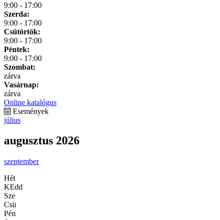
9:00 - 17:00
Szerda:
9:00 - 17:00
Csütörtök:
9:00 - 17:00
Péntek:
9:00 - 17:00
Szombat:
zárva
Vasárnap:
zárva
Online katalógus
Események
július
augusztus 2026
szeptember
Hét
KEdd
Sze
Csü
Pén