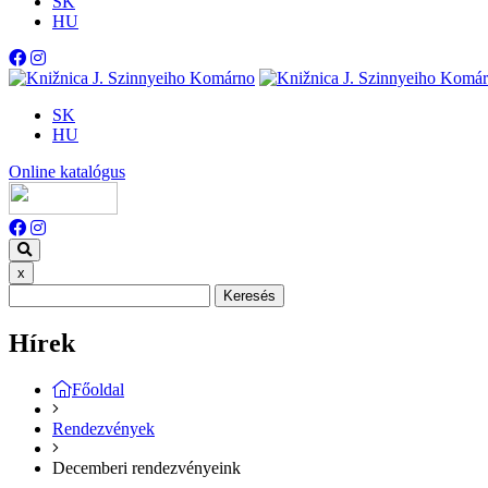
SK
HU
SK
HU
Online katalógus
x
Keresés
Hírek
Főoldal
Rendezvények
Decemberi rendezvényeink