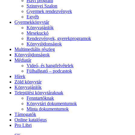
Havi program
Szinnyei Szalon
Gyermek rendezvények
Egyéb
Gyermekkönyvtár
Könyvajánlók
Mesekuckó
Rendezvények, gyerekprogramok
Könyvújdonságok
Multimediális részleg
Könyvújdonságok
Médiatár
Videó- és hangfelvételek
Fülhallgató – podcastok
Hírek
Zöld könyvtár
Könyvajánlók
Települési könyvtáraknak
Fenntartóknak
Könyvtári dokumentumok
Minta dokumentumok
Támogatók
Online katalógus
Pro Libri