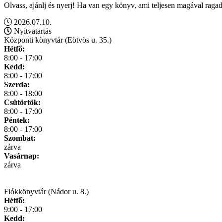
Olvass, ajánlj és nyerj! Ha van egy könyv, ami teljesen magával ragad
2026.07.10.
Nyitvatartás
Központi könyvtár (Eötvös u. 35.)
Hétfő:
8:00 - 17:00
Kedd:
8:00 - 17:00
Szerda:
8:00 - 18:00
Csütörtök:
8:00 - 17:00
Péntek:
8:00 - 17:00
Szombat:
zárva
Vasárnap:
zárva
Fiókkönyvtár (Nádor u. 8.)
Hétfő:
9:00 - 17:00
Kedd: