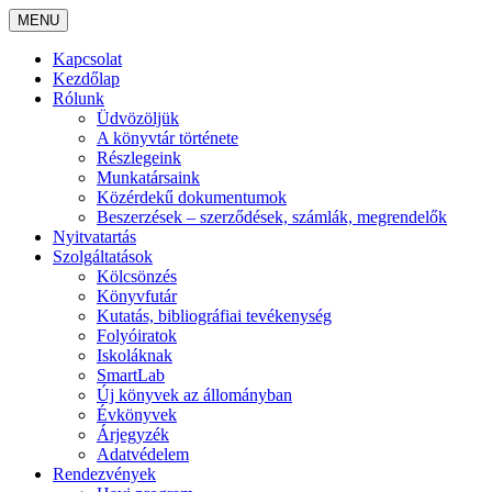
MENU
Kapcsolat
Kezdőlap
Rólunk
Üdvözöljük
A könyvtár története
Részlegeink
Munkatársaink
Közérdekű dokumentumok
Beszerzések – szerződések, számlák, megrendelők
Nyitvatartás
Szolgáltatások
Kölcsönzés
Könyvfutár
Kutatás, bibliográfiai tevékenység
Folyóiratok
Iskoláknak
SmartLab
Új könyvek az állományban
Évkönyvek
Árjegyzék
Adatvédelem
Rendezvények