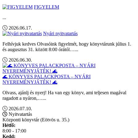
FIGYELEM
...
2026.06.17.
Nyári nyitvatartás
Felhívjuk kedves Olvasóink figyelmét, hogy könyvtárunk július 1.
és augusztus 31. között 8:00 órától…...
2026.06.30.
🌊 KÖNYVES PALACKPOSTA – NYÁRI
NYEREMÉNYJÁTÉK! 🌊
Olvass, ajánlj és nyerj! Ha van egy könyv, ami teljesen magával
ragadott a nyáron,…...
2026.07.10.
Nyitvatartás
Központi könyvtár (Eötvös u. 35.)
Hétfő:
8:00 - 17:00
Kedd: