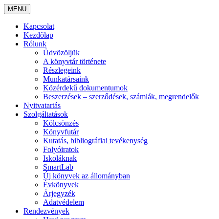
MENU
Kapcsolat
Kezdőlap
Rólunk
Üdvözöljük
A könyvtár története
Részlegeink
Munkatársaink
Közérdekű dokumentumok
Beszerzések – szerződések, számlák, megrendelők
Nyitvatartás
Szolgáltatások
Kölcsönzés
Könyvfutár
Kutatás, bibliográfiai tevékenység
Folyóiratok
Iskoláknak
SmartLab
Új könyvek az állományban
Évkönyvek
Árjegyzék
Adatvédelem
Rendezvények