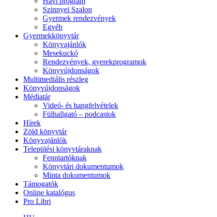
Havi program
Szinnyei Szalon
Gyermek rendezvények
Egyéb
Gyermekkönyvtár
Könyvajánlók
Mesekuckó
Rendezvények, gyerekprogramok
Könyvújdonságok
Multimediális részleg
Könyvújdonságok
Médiatár
Videó- és hangfelvételek
Fülhallgató – podcastok
Hírek
Zöld könyvtár
Könyvajánlók
Települési könyvtáraknak
Fenntartóknak
Könyvtári dokumentumok
Minta dokumentumok
Támogatók
Online katalógus
Pro Libri