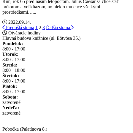
Rím, rok 65 pred naším letopočtom. Julius Caesar sa chce stať
prétorom a veľkňazom, no niekto mu chce všetkými
prostriedkami…...
2022.09.14.
Stránkovanie
Predošlá strana
1
2
3
Ďalšia strana
Otváracie hodiny
príspevkov
Hlavná budova knižnice (ul. Eötvösa 35.)
Pondelok:
8:00 - 17:00
Utorok:
8:00 - 17:00
Streda:
8:00 - 18:00
Štvrtok:
8:00 - 17:00
Piatok:
8:00 - 17:00
Sobota:
zatvorené
Nedeľa:
zatvorené
Pobočka (Palatínova 8.)