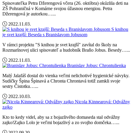
Spisovateľka Petra Džerengová včera (26. októbra) okúzlila deti na
ZŠ Pohraničná v Komárne svojou úžasnou energiou. Petra
Džerengová je autorkou…...
2022.11.03.
S knihou
je svet krajší: Beseda s Branislavom Jobusom
V rámci projektu "S knihou je svet krajší" zavítal do školy na
Rozmarínovej ulici spisovateľ a hudobník Braňo Jobus. Besedy…...
2022.11.03.
Branislav Jobus: Chrontulienka
Malý Jalafáš dostal do vienka veľmi nelichotivé hygienické návyky.
Sudičky Špina Špinavá a Chronta Chrontavá totiž zamkli svoje
sestry Čistotku…...
2022.10.03.
Nicola Kinnearová: Odvážny
zajko
Kto to kedy videl, aby sa z bojazlivého domaseda stal odvážny
zajko!Zajko Lolo je veľmi bojazlivý a zo svojho domčeka…...
2022.09.20.