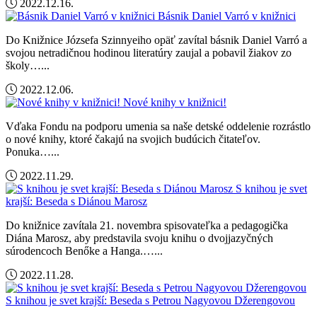
2022.12.16.
Básnik Daniel Varró v knižnici
Do Knižnice Józsefa Szinnyeiho opäť zavítal básnik Daniel Varró a
svojou netradičnou hodinou literatúry zaujal a pobavil žiakov zo
školy…...
2022.12.06.
Nové knihy v knižnici!
Vďaka Fondu na podporu umenia sa naše detské oddelenie rozrástlo
o nové knihy, ktoré čakajú na svojich budúcich čitateľov.
Ponuka…...
2022.11.29.
S knihou je svet
krajší: Beseda s Diánou Marosz
Do knižnice zavítala 21. novembra spisovateľka a pedagogička
Diána Marosz, aby predstavila svoju knihu o dvojjazyčných
súrodencoch Benőke a Hanga.…...
2022.11.28.
S knihou je svet krajší: Beseda s Petrou Nagyovou Džerengovou