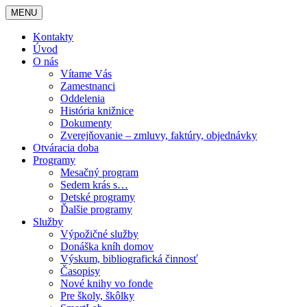
MENU
Kontakty
Úvod
O nás
Vítame Vás
Zamestnanci
Oddelenia
História knižnice
Dokumenty
Zverejňovanie – zmluvy, faktúry, objednávky
Otváracia doba
Programy
Mesačný program
Sedem krás s…
Detské programy
Ďalšie programy
Služby
Výpožičné služby
Donáška kníh domov
Výskum, bibliografická činnosť
Časopisy
Nové knihy vo fonde
Pre školy, škôlky