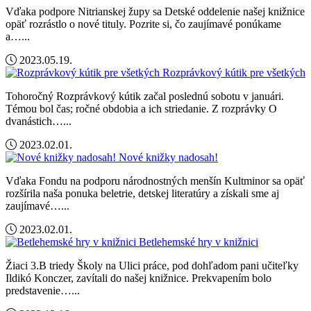
Vďaka podpore Nitrianskej župy sa Detské oddelenie našej knižnice
opäť rozrástlo o nové tituly. Pozrite si, čo zaujímavé ponúkame
a…...
2023.05.19.
Rozprávkový kútik pre všetkých
Tohoročný Rozprávkový kútik začal poslednú sobotu v januári.
Témou bol čas; ročné obdobia a ich striedanie. Z rozprávky O
dvanástich…...
2023.02.01.
Nové knižky nadosah!
Vďaka Fondu na podporu národnostných menšín Kultminor sa opäť
rozšírila naša ponuka beletrie, detskej literatúry a získali sme aj
zaujímavé…...
2023.02.01.
Betlehemské hry v knižnici
Žiaci 3.B triedy Školy na Ulici práce, pod dohľadom pani učiteľky
Ildikó Konczer, zavítali do našej knižnice. Prekvapením bolo
predstavenie…...