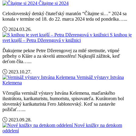
Čítajme si 2024
Celoslovenský detský čitateľský maratón “Čítajme si…” 2024 sa
konala v termíne od 18. do 22. marca 2024 teda od pondelka…...
2024.03.26.
S knihou je
svet krajší – Petra Džerengová v knižnici
Ďakujeme pekne Petre Džerengovej za milé stretnutie, vtipné
príbehy o Kláre a za skvelú atmosféru! Najkrajší zážitok, keď
deťom číta…...
2023.10.27.
Vernisáž výstavy Istvána
Kelemena
Včerajšia vernisáž výstavy Istvána Kelemena, maďarského
ilustrátora, karikaturistu, humoristu, spisovateľa. Kurátorom bol
slovenský karikaturista Fero Jablonovský. Keď sa zastavíte
požičať…...
2023.09.28.
Nové knižky na detskom
oddelení