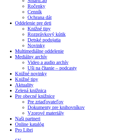
SmartLab
Ročenky
Cenník
Ochrana dát
Oddelenie pre deti
Knižné tipy
Rozprávkový kútik
Detské podujatia
Novinky
Multimediálne oddelenie
Mediálny archív
Video a audio archív
Uši na čítanie – podcasty
Knižné novinky
Knižné tipy
Aktuality
Zelená knižnica
Pre obecné knižnice
Pre zriaďovateľov
Dokumenty pre knihovníkov
Vzorové materiály
Naši partneri
Online katalóg
Pro Libri