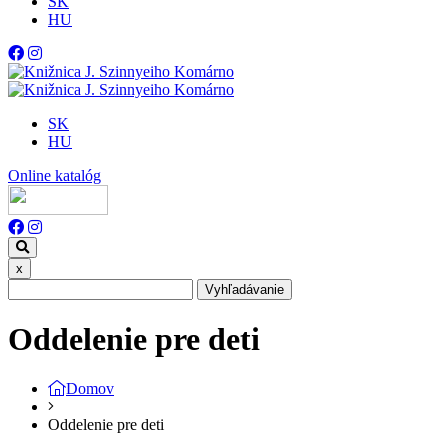
SK
HU
SK
HU
Online katalóg
x
Vyhľadávanie
Oddelenie pre deti
Domov
Oddelenie pre deti