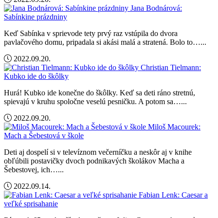
Jana Bodnárová:
Sabínkine prázdniny
Keď Sabínka v sprievode tety prvý raz vstúpila do dvora
pavlačového domu, pripadala si akási malá a stratená. Bolo to…...
2022.09.20.
Christian Tielmann:
Kubko ide do škôlky
Hurá! Kubko ide konečne do škôlky. Keď sa deti ráno stretnú,
spievajú v kruhu spoločne veselú pesničku. A potom sa…...
2022.09.20.
Miloš Macourek:
Mach a Šebestová v škole
Deti aj dospelí si v televíznom večerníčku a neskôr aj v knihe
obľúbili postavičky dvoch podnikavých školákov Macha a
Šebestovej, ich…...
2022.09.14.
Fabian Lenk: Caesar a
veľké sprisahanie