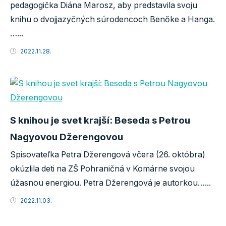
pedagogička Diána Marosz, aby predstavila svoju
knihu o dvojjazyčných súrodencoch Benőke a Hanga.
…...
2022.11.28.
S knihou je svet krajší: Beseda s Petrou
Nagyovou Džerengovou
Spisovateľka Petra Džerengová včera (26. októbra)
okúzlila deti na ZŠ Pohraničná v Komárne svojou
úžasnou energiou. Petra Džerengová je autorkou…...
2022.11.03.