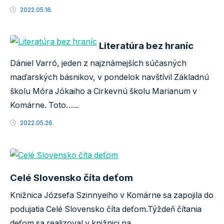
2022.05.16.
Literatúra bez hraníc
Dániel Varró, jeden z najznámejších súčasných
maďarských básnikov, v pondelok navštívil Základnú
školu Móra Jókaiho a Cirkevnú školu Marianum v
Komárne. Toto…...
2022.05.26.
Celé Slovensko číta deťom
Knižnica Józsefa Szinnyeiho v Komárne sa zapojila do
podujatia Celé Slovensko číta deťom.Týždeň čítania
deťom sa realizoval v knižnici na…...