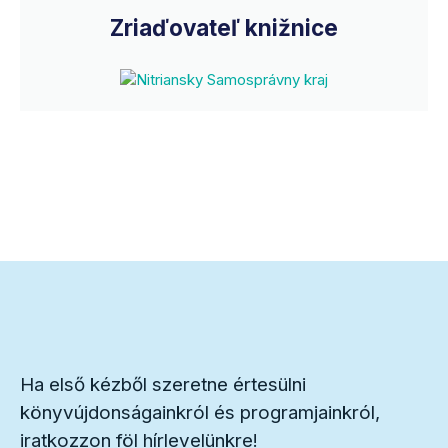
Zriaďovateľ knižnice
Ha első kézből szeretne értesülni
könyvújdonságainkról és programjainkról,
iratkozzon föl hírlevelünkre!