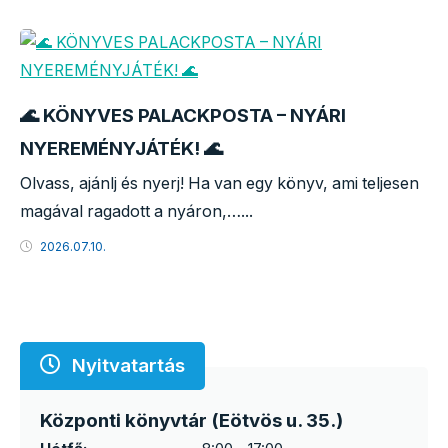
🌊 KÖNYVES PALACKPOSTA – NYÁRI
NYEREMÉNYJÁTÉK! 🌊
Olvass, ajánlj és nyerj! Ha van egy könyv, ami teljesen
magával ragadott a nyáron,…...
2026.07.10.
Nyitvatartás
Központi könyvtár (Eötvös u. 35.)