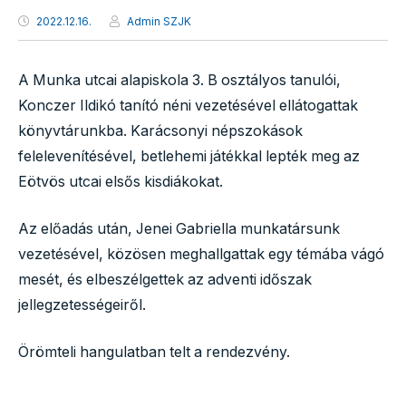
2022.12.16.
Admin SZJK
A Munka utcai alapiskola 3. B osztályos tanulói,
Konczer Ildikó tanító néni vezetésével ellátogattak
könyvtárunkba. Karácsonyi népszokások
felelevenítésével, betlehemi játékkal lepték meg az
Eötvös utcai elsős kisdiákokat.
Az előadás után, Jenei Gabriella munkatársunk
vezetésével, közösen meghallgattak egy témába vágó
mesét, és elbeszélgettek az adventi időszak
jellegzetességeiről.
Örömteli hangulatban telt a rendezvény.