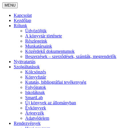
MENU
Kapcsolat
Kezdőlap
Rólunk
Üdvözöljük
A könyvtár története
Részlegeink
Munkatársaink
Közérdekű dokumentumok
Beszerzések – szerződések, számlák, megrendelők
Nyitvatartás
Szolgáltatások
Kölcsönzés
Könyvfutár
Kutatás, bibliográfiai tevékenység
Folyóiratok
Iskoláknak
SmartLab
Új könyvek az állományban
Évkönyvek
Árjegyzék
Adatvédelem
Rendezvények