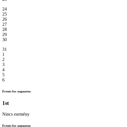
24
25
26
27
28
29
30
31
1
2
3
4
5
6
Events for augusztus
1st
Nincs esemény
Events for augusztus