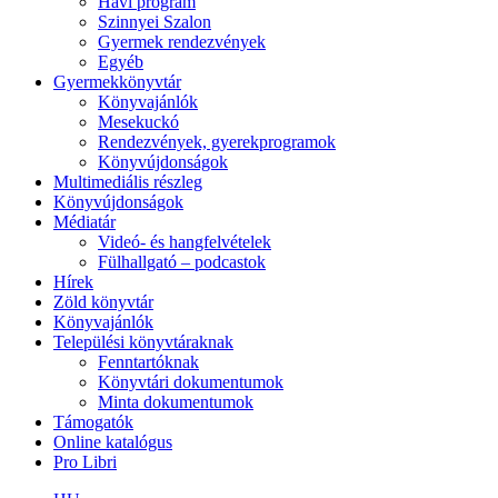
Havi program
Szinnyei Szalon
Gyermek rendezvények
Egyéb
Gyermekkönyvtár
Könyvajánlók
Mesekuckó
Rendezvények, gyerekprogramok
Könyvújdonságok
Multimediális részleg
Könyvújdonságok
Médiatár
Videó- és hangfelvételek
Fülhallgató – podcastok
Hírek
Zöld könyvtár
Könyvajánlók
Települési könyvtáraknak
Fenntartóknak
Könyvtári dokumentumok
Minta dokumentumok
Támogatók
Online katalógus
Pro Libri