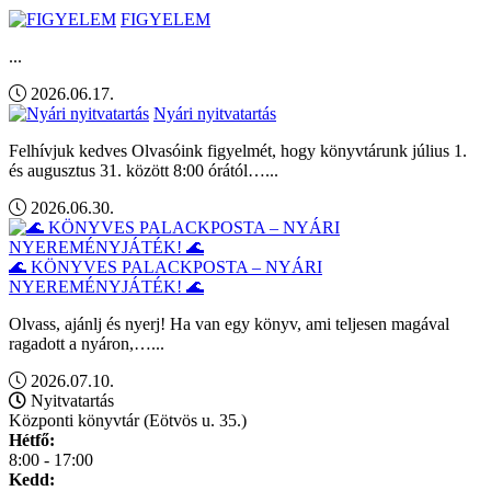
FIGYELEM
...
2026.06.17.
Nyári nyitvatartás
Felhívjuk kedves Olvasóink figyelmét, hogy könyvtárunk július 1.
és augusztus 31. között 8:00 órától…...
2026.06.30.
🌊 KÖNYVES PALACKPOSTA – NYÁRI
NYEREMÉNYJÁTÉK! 🌊
Olvass, ajánlj és nyerj! Ha van egy könyv, ami teljesen magával
ragadott a nyáron,…...
2026.07.10.
Nyitvatartás
Központi könyvtár (Eötvös u. 35.)
Hétfő:
8:00 - 17:00
Kedd: