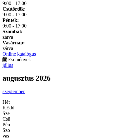
9:00 - 17:00
Csütörtök:
9:00 - 17:00
Péntek:
9:00 - 17:00
Szombat:
zárva
Vasárnap:
zárva
Online katalógus
Események
július
augusztus 2026
szeptember
Hét
KEdd
Sze
Csü
Pén
Szo
vas