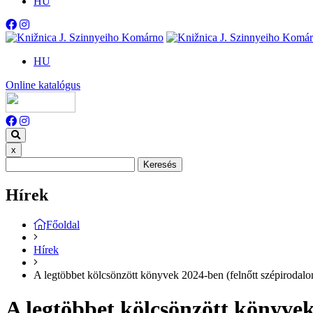
HU
HU
Online katalógus
x
Keresés
Hírek
Főoldal
Hírek
A legtöbbet kölcsönzött könyvek 2024-ben (felnőtt szépirodal
A legtöbbet kölcsönzött könyvek