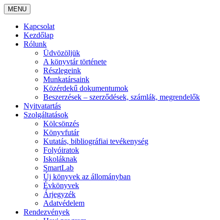
MENU
Kapcsolat
Kezdőlap
Rólunk
Üdvözöljük
A könyvtár története
Részlegeink
Munkatársaink
Közérdekű dokumentumok
Beszerzések – szerződések, számlák, megrendelők
Nyitvatartás
Szolgáltatások
Kölcsönzés
Könyvfutár
Kutatás, bibliográfiai tevékenység
Folyóiratok
Iskoláknak
SmartLab
Új könyvek az állományban
Évkönyvek
Árjegyzék
Adatvédelem
Rendezvények