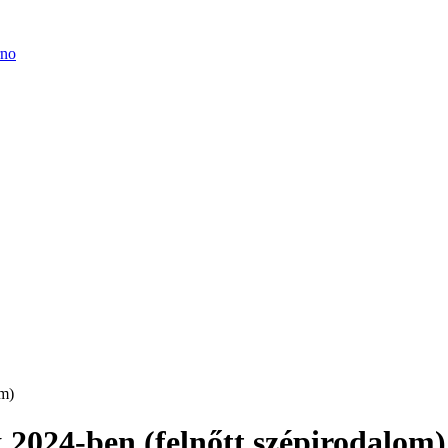
om)
 2024-ben (felnőtt szépirodalom)