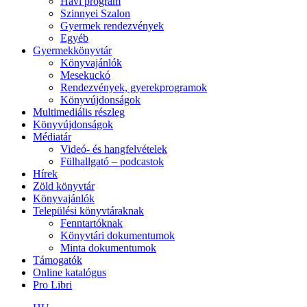
Havi program
Szinnyei Szalon
Gyermek rendezvények
Egyéb
Gyermekkönyvtár
Könyvajánlók
Mesekuckó
Rendezvények, gyerekprogramok
Könyvújdonságok
Multimediális részleg
Könyvújdonságok
Médiatár
Videó- és hangfelvételek
Fülhallgató – podcastok
Hírek
Zöld könyvtár
Könyvajánlók
Települési könyvtáraknak
Fenntartóknak
Könyvtári dokumentumok
Minta dokumentumok
Támogatók
Online katalógus
Pro Libri