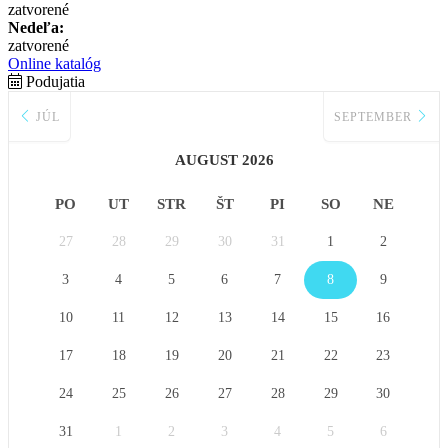
zatvorené
Nedeľa:
zatvorené
Online katalóg
Podujatia
JÚL
SEPTEMBER
AUGUST 2026
PO
UT
STR
ŠT
PI
SO
NE
27
28
29
30
31
1
2
3
4
5
6
7
8
9
10
11
12
13
14
15
16
17
18
19
20
21
22
23
24
25
26
27
28
29
30
31
1
2
3
4
5
6