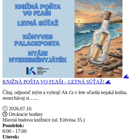
🌊
KNIŽNÁ POŠTA VO FĽAŠI – LETNÁ SÚŤAŽ! 🌊
Čítaj, odporuč iným a vyhraj! Ak ťa v lete očarila nejaká kniha,
nenechávaj si…...
2026.07.10.
Otváracie hodiny
Hlavná budova knižnice (ul. Eötvösa 35.)
Pondelok:
8:00 - 17:00
Utorok: