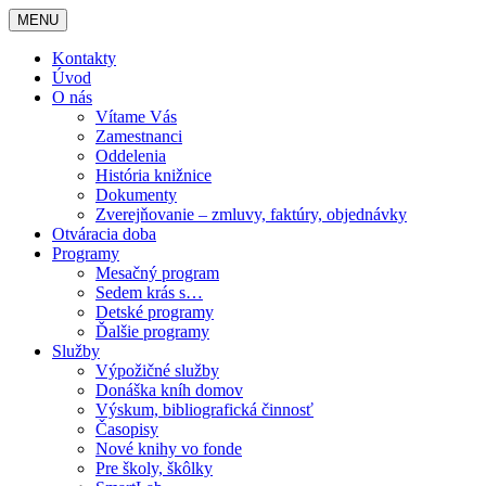
MENU
Kontakty
Úvod
O nás
Vítame Vás
Zamestnanci
Oddelenia
História knižnice
Dokumenty
Zverejňovanie – zmluvy, faktúry, objednávky
Otváracia doba
Programy
Mesačný program
Sedem krás s…
Detské programy
Ďalšie programy
Služby
Výpožičné služby
Donáška kníh domov
Výskum, bibliografická činnosť
Časopisy
Nové knihy vo fonde
Pre školy, škôlky